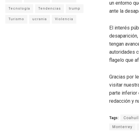
un entorno que
Tecnología
Tendencias
trump
ante la desap
Turismo
ucrania
Violencia
El interés pú
desaparición,
tengan avance
autoridades c
flagelo que af
Gracias por l
visitar nuestr
parte inferio
redacción y n
Tags:
Coahuil
Monterrey