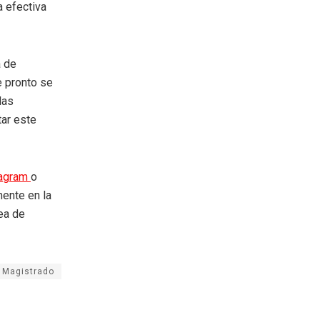
a efectiva
a de
e pronto se
las
tar este
tagram
o
mente en la
rea de
Magistrado