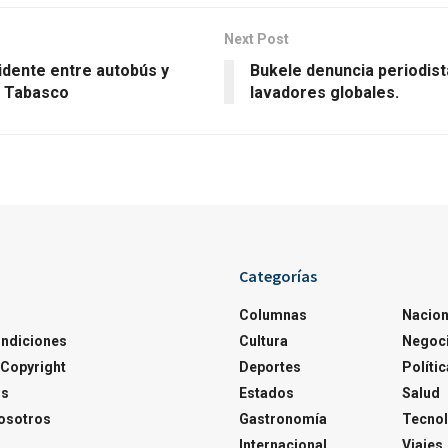
Next Post
idente entre autobús y
Bukele denuncia periodis
n Tabasco
lavadores globales.
Categorías
Columnas
Nacion
ondiciones
Cultura
Negoc
Copyright
Deportes
Polític
os
Estados
Salud
osotros
Gastronomía
Tecnol
Internacional
Viajes