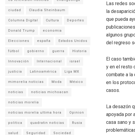
Las redes soc
ciudad
Claudia Sheinbaum
la desaparici
que pueda ayu
Columna Digital
Cultura
Deportes
publicaciones
Donald Trump
economia
algunos grupo
Elecciones
españa
Estados Unidos
del regreso s
fútbol
gobierno
guerra
Historia
El caso tambi
Innovación
Internacional
israel
y en el resto 
justicia
Latinoamérica
Liga MX
combate a la 
en los protoc
mimorelia noticias
Moda
México
casos.
noticias
noticias michoacan
noticias morelia
La desazón qu
noticias morelia ultima hora
Opinion
apoyada por a
casa sano y s
politica
quadratin noticias
Rusia
problemáticas
salud
Seguridad
Sociedad