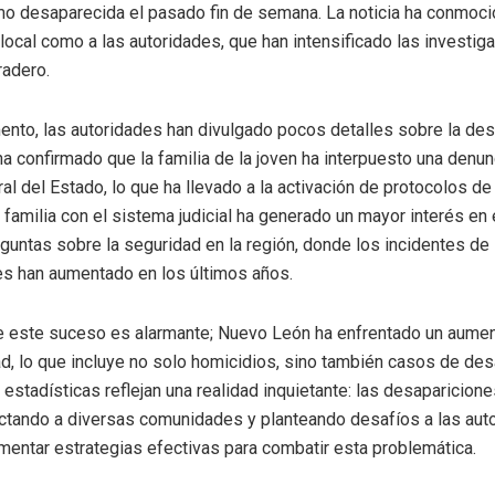
o desaparecida el pasado fin de semana. La noticia ha conmoci
local como a las autoridades, que han intensificado las investig
radero.
nto, las autoridades han divulgado pocos detalles sobre la desa
a confirmado que la familia de la joven ha interpuesto una denunc
ral del Estado, lo que ha llevado a la activación de protocolos d
 familia con el sistema judicial ha generado un mayor interés en 
guntas sobre la seguridad en la región, donde los incidentes de
s han aumentado en los últimos años.
e este suceso es alarmante; Nuevo León ha enfrentado un aumen
ad, lo que incluye no solo homicidios, sino también casos de de
 estadísticas reflejan una realidad inquietante: las desaparicion
ctando a diversas comunidades y planteando desafíos a las aut
entar estrategias efectivas para combatir esta problemática.