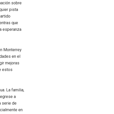
rmación sobre
uier pista
artido
ientras que
la esperanza
en Monterrey
idades en el
gir mejoras
e estos
a. La familia,
regrese a
a serie de
ecialmente en