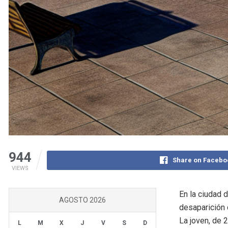
944
Share on Facebo
VIEWS
En la ciudad 
AGOSTO 2026
desaparición 
La joven, de 2
L
M
X
J
V
S
D