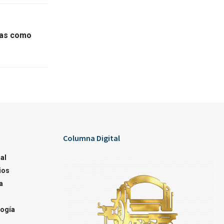
tas como
Columna Digital
al
ios
a
ogía