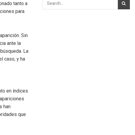
onado tanto a
aciones para
parición. Sin
ia ante la
e búsqueda. La
el caso, y ha
to en índices
sapariciones
es han
oridades que