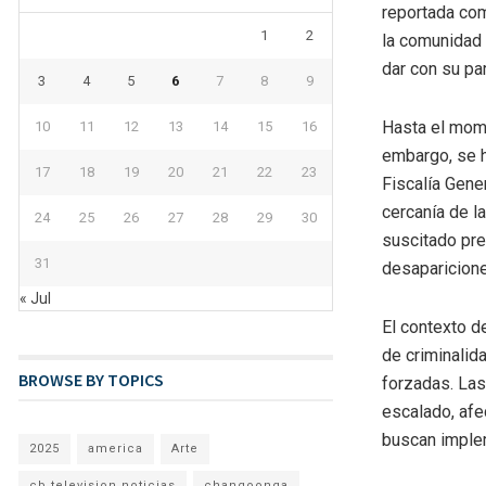
reportada com
1
2
la comunidad 
dar con su pa
3
4
5
6
7
8
9
Hasta el mome
10
11
12
13
14
15
16
embargo, se h
17
18
19
20
21
22
23
Fiscalía Gene
cercanía de la
24
25
26
27
28
29
30
suscitado pre
31
desaparicione
« Jul
El contexto d
de criminalid
BROWSE BY TOPICS
forzadas. Las
escalado, afe
buscan implem
2025
america
Arte
cb television noticias
changoonga