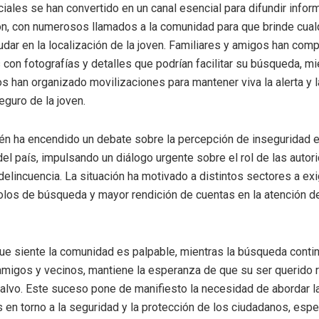
iales se han convertido en un canal esencial para difundir info
ón, con numerosos llamados a la comunidad para que brinde cualq
dar en la localización de la joven. Familiares y amigos han comp
 con fotografías y detalles que podrían facilitar su búsqueda, m
s han organizado movilizaciones para mantener viva la alerta y 
eguro de la joven.
én ha encendido un debate sobre la percepción de inseguridad 
del país, impulsando un diálogo urgente sobre el rol de las autor
delincuencia. La situación ha motivado a distintos sectores a exi
olos de búsqueda y mayor rendición de cuentas en la atención d
e siente la comunidad es palpable, mientras la búsqueda continu
migos y vecinos, mantiene la esperanza de que su ser querido 
alvo. Este suceso pone de manifiesto la necesidad de abordar l
 en torno a la seguridad y la protección de los ciudadanos, esp