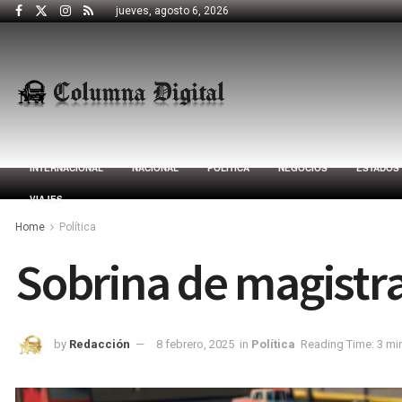
jueves, agosto 6, 2026
INTERNACIONAL
NACIONAL
POLÍTICA
NEGOCIOS
ESTADOS
VIAJES
Home
Política
Sobrina de magistr
by
Redacción
8 febrero, 2025
in
Política
Reading Time: 3 mi