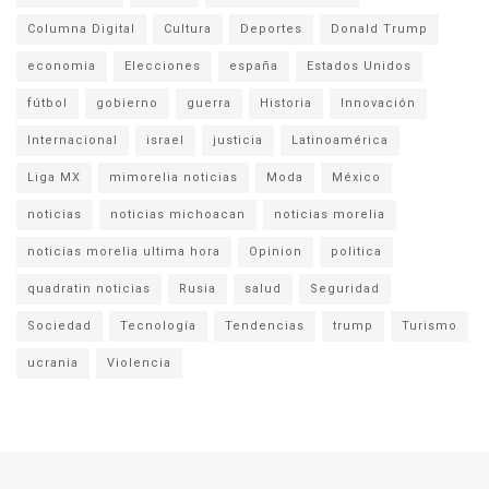
Columna Digital
Cultura
Deportes
Donald Trump
economia
Elecciones
españa
Estados Unidos
fútbol
gobierno
guerra
Historia
Innovación
Internacional
israel
justicia
Latinoamérica
Liga MX
mimorelia noticias
Moda
México
noticias
noticias michoacan
noticias morelia
noticias morelia ultima hora
Opinion
politica
quadratin noticias
Rusia
salud
Seguridad
Sociedad
Tecnología
Tendencias
trump
Turismo
ucrania
Violencia