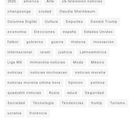
2025
america
Arte
cb television noticias
changoonga
ciudad
Claudia Sheinbaum
Columna Digital
Cultura
Deportes
Donald Trump
economia
Elecciones
españa
Estados Unidos
fútbol
gobierno
guerra
Historia
Innovación
Internacional
israel
justicia
Latinoamérica
Liga MX
mimorelia noticias
Moda
México
noticias
noticias michoacan
noticias morelia
noticias morelia ultima hora
Opinion
politica
quadratin noticias
Rusia
salud
Seguridad
Sociedad
Tecnología
Tendencias
trump
Turismo
ucrania
Violencia