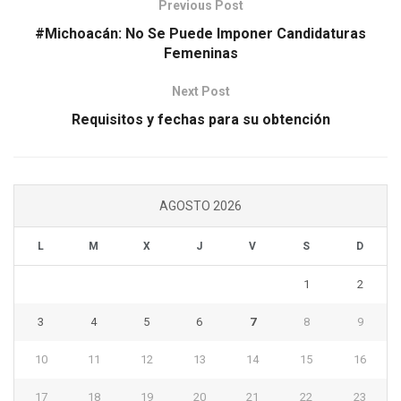
Previous Post
#Michoacán: No Se Puede Imponer Candidaturas
Femeninas
Next Post
Requisitos y fechas para su obtención
AGOSTO 2026
L
M
X
J
V
S
D
1
2
3
4
5
6
7
8
9
10
11
12
13
14
15
16
17
18
19
20
21
22
23