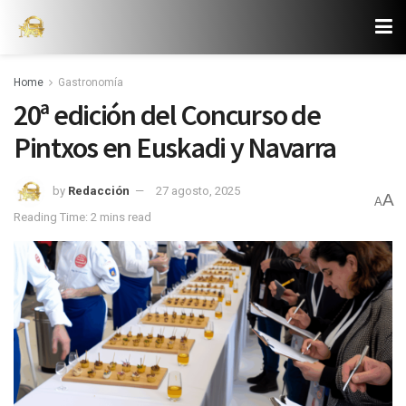
Home
Gastronomía
20ª edición del Concurso de
Pintxos en Euskadi y Navarra
by
Redacción
27 agosto, 2025
A
A
Reading Time: 2 mins read