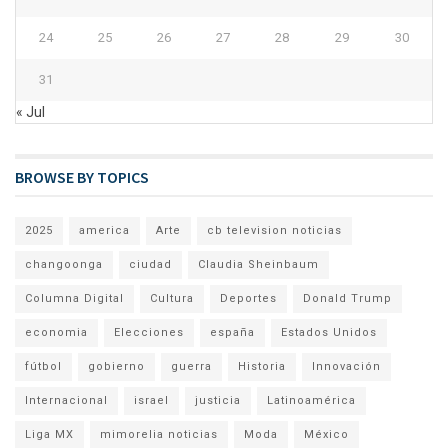
24
25
26
27
28
29
30
31
« Jul
BROWSE BY TOPICS
2025
america
Arte
cb television noticias
changoonga
ciudad
Claudia Sheinbaum
Columna Digital
Cultura
Deportes
Donald Trump
economia
Elecciones
españa
Estados Unidos
fútbol
gobierno
guerra
Historia
Innovación
Internacional
israel
justicia
Latinoamérica
Liga MX
mimorelia noticias
Moda
México