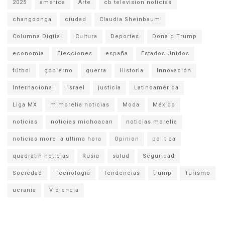
2025
america
Arte
cb television noticias
changoonga
ciudad
Claudia Sheinbaum
Columna Digital
Cultura
Deportes
Donald Trump
economia
Elecciones
españa
Estados Unidos
fútbol
gobierno
guerra
Historia
Innovación
Internacional
israel
justicia
Latinoamérica
Liga MX
mimorelia noticias
Moda
México
noticias
noticias michoacan
noticias morelia
noticias morelia ultima hora
Opinion
politica
quadratin noticias
Rusia
salud
Seguridad
Sociedad
Tecnología
Tendencias
trump
Turismo
ucrania
Violencia