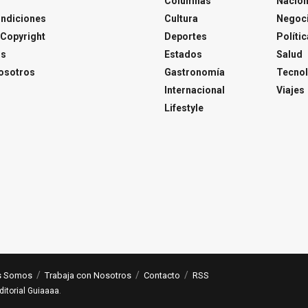
Columnas
Nacion
ondiciones
Cultura
Negoc
Copyright
Deportes
Polític
os
Estados
Salud
osotros
Gastronomía
Tecnol
Internacional
Viajes
Lifestyle
s Somos
Trabaja con Nosotros
Contacto
RSS
ditorial Guiaaaa
.