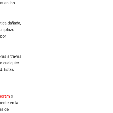
os en las
ltica dañada,
 un plazo
 por
ras a través
de cualquier
ad. Estas
tagram
o
mente en la
rea de