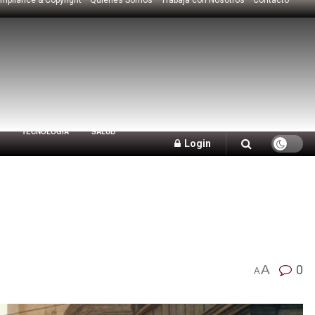
TECNOLOGÍA
SALUD
Login
A
0
A