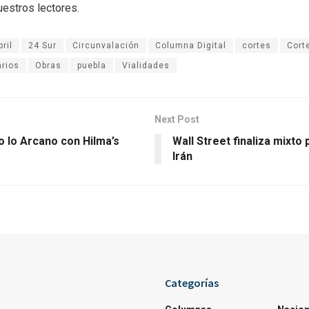
uestros lectores.
ril
24 Sur
Circunvalación
Columna Digital
cortes
Cort
arios
Obras
puebla
Vialidades
Next Post
o lo Arcano con Hilma’s
Wall Street finaliza mixto 
Irán
Categorías