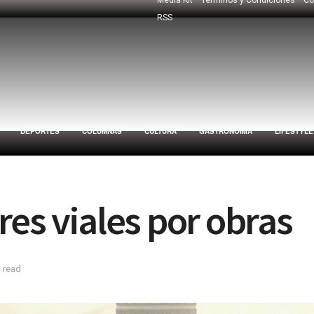
RSS
DEPORTES
COLUMNAS
CULTURA
GASTRONOMÍA
LIFESTYLE
res viales por obras
 read