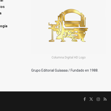
al
ios
a
ogía
Columna Digital HD Logo
Grupo Editorial Guíaaaa / Fundado en 1988.