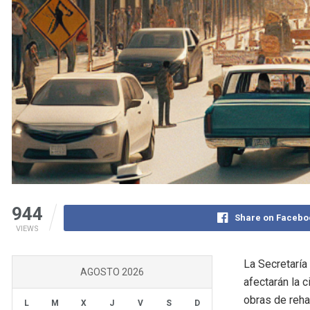
944
Share on Facebo
VIEWS
La Secretaría
AGOSTO 2026
afectarán la c
obras de rehab
L
M
X
J
V
S
D