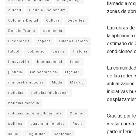
llamado a res
ciudad
Claudia Sheinbaum
zonas de obra
Columna Digital
Cultura
Deportes
Las obras de r
Donald Trump
economia
la aplicación 
Elecciones
españa
Estados Unidos
estimado de 3
condiciones c
fútbol
gobierno
guerra
Historia
Innovación
Internacional
israel
La comunidad 
justicia
Latinoamérica
Liga MX
de las redes 
mimorelia noticias
Moda
México
actualización 
iniciativas bu
noticias
noticias michoacan
desplazamient
noticias morelia
noticias morelia ultima hora
Opinion
Gracias por l
visitar nuestr
politica
quadratin noticias
Rusia
parte inferio
salud
Seguridad
Sociedad