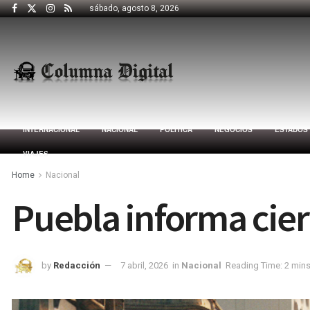
sábado, agosto 8, 2026
INTERNACIONAL
NACIONAL
POLÍTICA
NEGOCIOS
ESTADOS
VIAJES
Home
Nacional
Puebla informa cier
by
Redacción
7 abril, 2026
in
Nacional
Reading Time: 2 mins