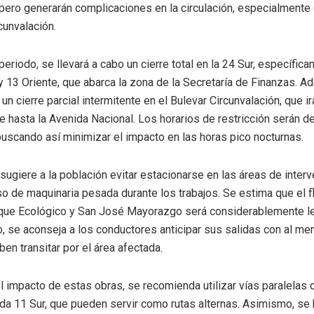
pero generarán complicaciones en la circulación, especialmente 
cunvalación.
eriodo, se llevará a cabo un cierre total en la 24 Sur, específic
 y 13 Oriente, que abarca la zona de la Secretaría de Finanzas. 
n cierre parcial intermitente en el Bulevar Circunvalación, que i
 hasta la Avenida Nacional. Los horarios de restricción serán d
buscando así minimizar el impacto en las horas pico nocturnas.
 sugiere a la población evitar estacionarse en las áreas de inter
aso de maquinaria pesada durante los trabajos. Se estima que el fl
rque Ecológico y San José Mayorazgo será considerablemente le
llo, se aconseja a los conductores anticipar sus salidas con al m
en transitar por el área afectada.
el impacto de estas obras, se recomienda utilizar vías paralelas
ida 11 Sur, que pueden servir como rutas alternas. Asimismo, se