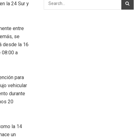
en la 24 Sur y
amente entre
Además, se
rá desde la 16
e 08:00 a
vención para
ujo vehicular
nto durante
enos 20
 como la 14
 hace un