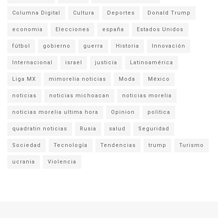
Columna Digital
Cultura
Deportes
Donald Trump
economia
Elecciones
españa
Estados Unidos
fútbol
gobierno
guerra
Historia
Innovación
Internacional
israel
justicia
Latinoamérica
Liga MX
mimorelia noticias
Moda
México
noticias
noticias michoacan
noticias morelia
noticias morelia ultima hora
Opinion
politica
quadratin noticias
Rusia
salud
Seguridad
Sociedad
Tecnología
Tendencias
trump
Turismo
ucrania
Violencia