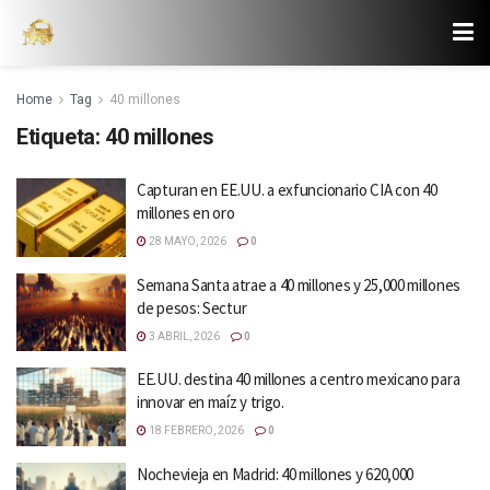
Home
Tag
40 millones
Etiqueta:
40 millones
Capturan en EE.UU. a exfuncionario CIA con 40
millones en oro
28 MAYO, 2026
0
Semana Santa atrae a 40 millones y 25,000 millones
de pesos: Sectur
3 ABRIL, 2026
0
EE.UU. destina 40 millones a centro mexicano para
innovar en maíz y trigo.
18 FEBRERO, 2026
0
Nochevieja en Madrid: 40 millones y 620,000