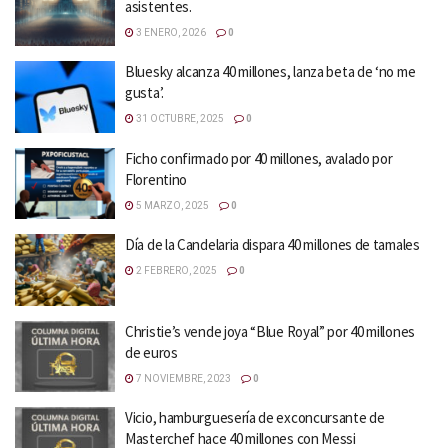
asistentes.
3 ENERO, 2026
0
Bluesky alcanza 40 millones, lanza beta de ‘no me
gusta’.
31 OCTUBRE, 2025
0
Ficho confirmado por 40 millones, avalado por
Florentino
5 MARZO, 2025
0
Día de la Candelaria dispara 40 millones de tamales
2 FEBRERO, 2025
0
Christie’s vende joya “Blue Royal” por 40 millones
de euros
7 NOVIEMBRE, 2023
0
Vicio, hamburguesería de exconcursante de
Masterchef hace 40 millones con Messi