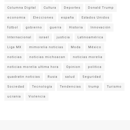
Columna Digital
Cultura
Deportes
Donald Trump
economia
Elecciones
españa
Estados Unidos
fútbol
gobierno
guerra
Historia
Innovación
Internacional
israel
justicia
Latinoamérica
Liga MX
mimorelia noticias
Moda
México
noticias
noticias michoacan
noticias morelia
noticias morelia ultima hora
Opinion
politica
quadratin noticias
Rusia
salud
Seguridad
Sociedad
Tecnología
Tendencias
trump
Turismo
ucrania
Violencia