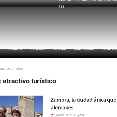
RSS
DEPORTES
COLUMNAS
CULTURA
GASTRONOMÍA
LIFESTYLE
ractivo turístico
:
atractivo turístico
Zamora, la ciudad única que
alemanes.
6 AGOSTO, 2026
0