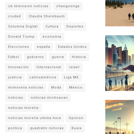
cb television noticias
changoonga
ciudad
Claudia Sheinbaum
Columna Digital
Cultura
Deportes
Donald Trump
economia
Elecciones
españa
Estados Unidos
fútbol
gobierno
guerra
Historia
Innovación
Internacional
israel
justicia
Latinoamérica
Liga MX
mimorelia noticias
Moda
México
noticias
noticias michoacan
noticias morelia
noticias morelia ultima hora
Opinion
politica
quadratin noticias
Rusia