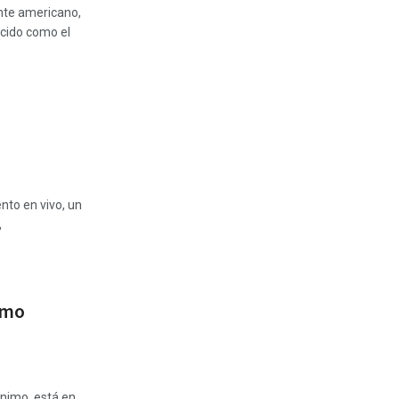
nte americano,
ocido como el
nto en vivo, un
,
omo
ónimo, está en