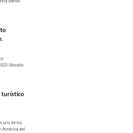
, está dando
nto
e.
co
 2025 Ubicado
 turístico
o uno de los
n América del