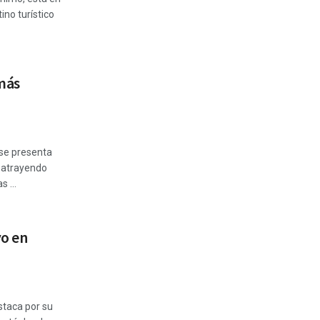
ino turístico
más
 se presenta
, atrayendo
 ...
vo en
staca por su