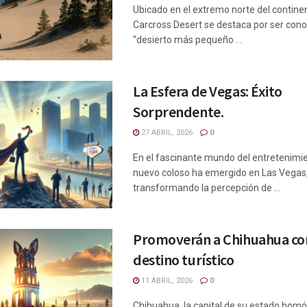
Ubicado en el extremo norte del contine
Carcross Desert se destaca por ser con
“desierto más pequeño ...
La Esfera de Vegas: Éxito
Sorprendente.
27 ABRIL, 2026
0
En el fascinante mundo del entretenimie
nuevo coloso ha emergido en Las Vegas
transformando la percepción de ...
Promoverán a Chihuahua c
destino turístico
11 ABRIL, 2026
0
Chihuahua, la capital de su estado hom