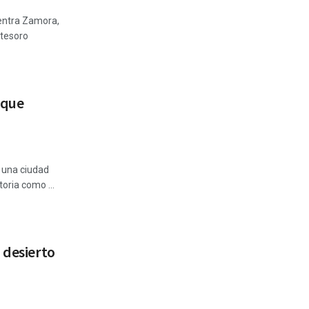
uentra Zamora,
 tesoro
 que
e una ciudad
toria como ...
 desierto