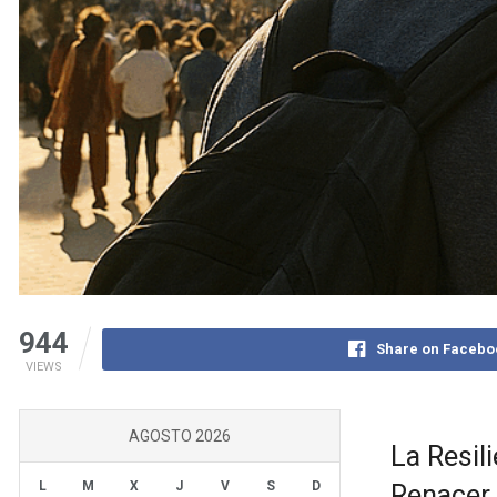
944
Share on Facebo
VIEWS
AGOSTO 2026
La Resil
L
M
X
J
V
S
D
Renacer