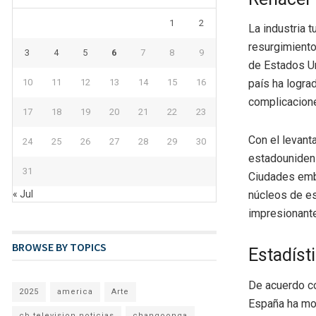
1
2
La industria t
resurgimiento
3
4
5
6
7
8
9
de Estados Un
10
11
12
13
14
15
16
país ha logra
complicacione
17
18
19
20
21
22
23
Con el levanta
24
25
26
27
28
29
30
estadounidens
31
Ciudades emb
« Jul
núcleos de es
impresionante
BROWSE BY TOPICS
Estadíst
De acuerdo co
2025
america
Arte
España ha mo
cb television noticias
changoonga