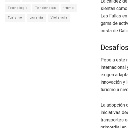
La calidez de
sientan como 
Tecnología
Tendencias
trump
Las Fallas en
Turismo
ucrania
Violencia
gama de activ
costa de Galic
Desafíos
Pese a este r
internacional
exigen adapta
innovación y l
turismo a nive
La adopción d
iniciativas d
transportes e
primordial en