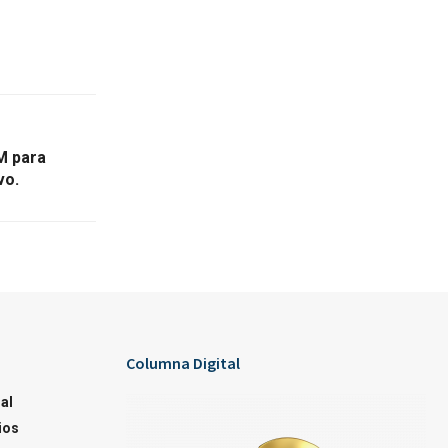
M para
vo.
Columna Digital
al
ios