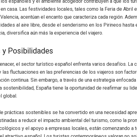
 los españoles y el ambiente acogedor contribuyen a que los tur
en casa. Las festividades locales, tales como la Feria de Abril e
 Valencia, acentúan el encanto que caracteriza cada región. Adem
idades al aire libre, desde el senderismo en los Pirineos hasta e
ia, diversifica aún más la experiencia del viajero.
 y Posibilidades
enacer, el sector turístico español enfrenta varios desafíos. La
 y las fluctuaciones en las preferencias de los viajeros son facto
ción continua. Sin embargo, a través de una estrategia enfocada 
a sostenibilidad, España tiene la oportunidad de reafirmar su lid
l global.
e prácticas sostenibles se ha convertido en una necesidad apr
estinadas a reducir el impacto ambiental del turismo, como la pr
cológicos y el apoyo a empresas locales, están comenzando a 
 el atractivo español. Los turistas contemporáneos valoran no sol