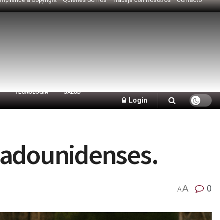
TECNOLOGÍA
SALUD
Login
tadounidenses.
A
0
A