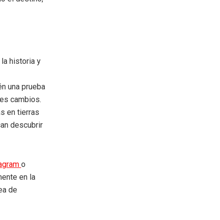
a historia y
én una prueba
tes cambios.
s en tierras
can descubrir
tagram
o
mente en la
rea de