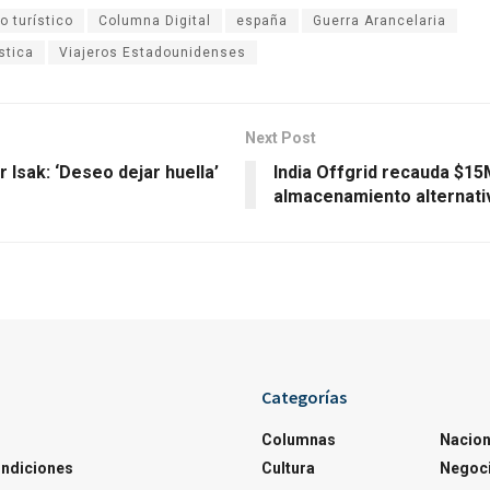
o turístico
Columna Digital
españa
Guerra Arancelaria
ística
Viajeros Estadounidenses
Next Post
 Isak: ‘Deseo dejar huella’
India Offgrid recauda $15
almacenamiento alternati
Categorías
Columnas
Nacion
ondiciones
Cultura
Negoc