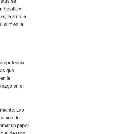
istas se
n Sevilla y
ás, la amplia
l surf en la
 competencia
res que
en la
erazgo en el
emiante. Las
omoción de
tomar un papel
o el destino,