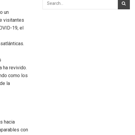
do un
e visitantes
OVID-19, el
satlánticas.
s
 ha revivido.
ando como los
de la
es hacia
mparables con