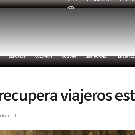
RSS
DEPORTES
COLUMNAS
CULTURA
GASTRONOMÍA
LIFESTYLE
recupera viajeros es
mins read