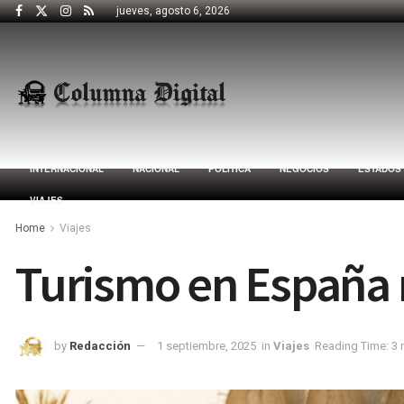
jueves, agosto 6, 2026
INTERNACIONAL
NACIONAL
POLÍTICA
NEGOCIOS
ESTADOS
VIAJES
Home
Viajes
Turismo en España 
by
Redacción
1 septiembre, 2025
in
Viajes
Reading Time: 3 