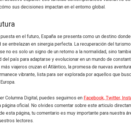
cómo sus decisiones impactan en el entorno global.
utura
 puesta en el futuro, España se presenta como un destino donde l
 se entrelazan en sinergia perfecta. La recuperación del turismo
e no es solo un signo de un retorno a la normalidad, sino tambi
ad del país para adaptarse y evolucionar en un mundo de constan
más viajeros cruzan el Atlántico, la promesa de nuevas aventura
manece vibrante, lista para ser explorada por aquellos que bus
 Europa.
eer Columna Digital, puedes seguirnos en
Facebook,
Twitter,
Ins
a página oficial. No olvides comentar sobre este articulo directa
r de esta página, tu comentario es muy importante para nuestra á
uestros lectores.