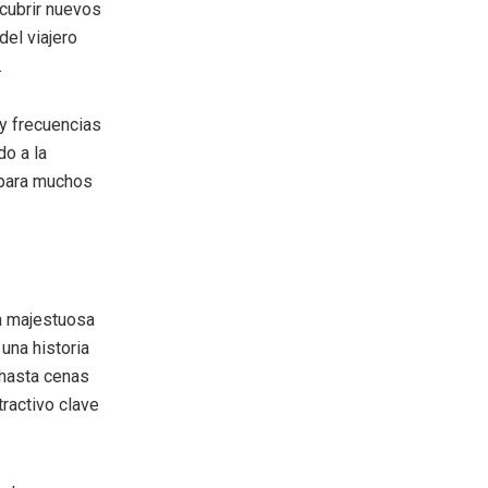
scubrir nuevos
el viajero
.
y frecuencias
do a la
e para muchos
a majestuosa
una historia
 hasta cenas
tractivo clave