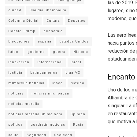
las de 2019. 
lugares, sino
ciudad
Claudia Sheinbaum
moderno, que 
Columna Digital
Cultura
Deportes
Donald Trump
economia
Las aerolínea
Elecciones
españa
Estados Unidos
hacia puntos 
reducción de 
fútbol
gobierno
guerra
Historia
estadouniden
Innovación
Internacional
israel
justicia
Latinoamérica
Liga MX
Encanto
mimorelia noticias
Moda
México
Uno de los ma
noticias
noticias michoacan
Alhambra de G
noticias morelia
singular. La 
en restaurant
noticias morelia ultima hora
Opinion
que motiva a l
politica
quadratin noticias
Rusia
salud
Seguridad
Sociedad