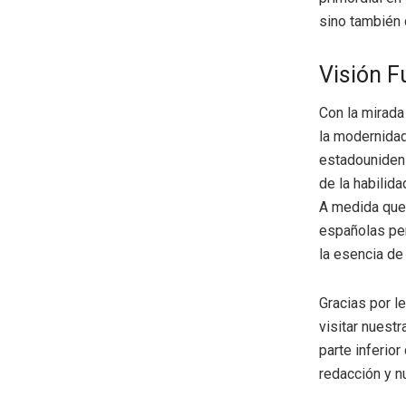
sino también 
Visión F
Con la mirada
la modernidad
estadounidens
de la habilid
A medida que 
españolas per
la esencia de
Gracias por l
visitar nuestr
parte inferio
redacción y n