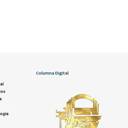
Columna Digital
al
ios
a
ogía