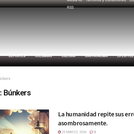
RSS
DEPORTES
COLUMNAS
CULTURA
GASTRONOMÍA
LIFESTYLE
únkers
:
Búnkers
La humanidad repite sus err
asombrosamente.
25 MARZO, 2026
0