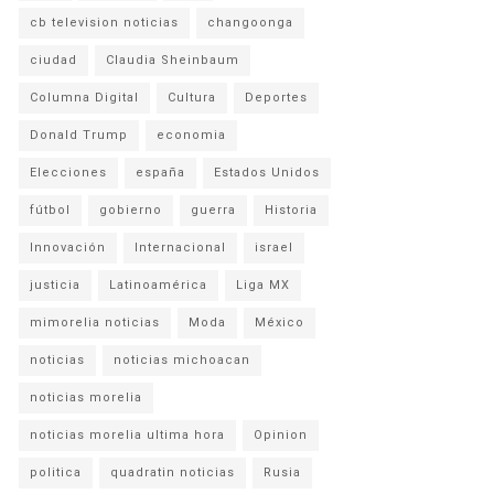
cb television noticias
changoonga
ciudad
Claudia Sheinbaum
Columna Digital
Cultura
Deportes
Donald Trump
economia
Elecciones
españa
Estados Unidos
fútbol
gobierno
guerra
Historia
Innovación
Internacional
israel
justicia
Latinoamérica
Liga MX
mimorelia noticias
Moda
México
noticias
noticias michoacan
noticias morelia
noticias morelia ultima hora
Opinion
politica
quadratin noticias
Rusia