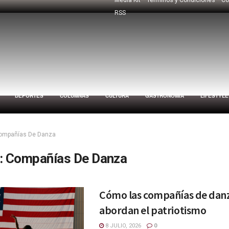
RSS
DEPORTES
COLUMNAS
CULTURA
GASTRONOMÍA
LIFESTYLE
ompañías De Danza
:
Compañías De Danza
Cómo las compañías de dan
abordan el patriotismo
8 JULIO, 2026
0