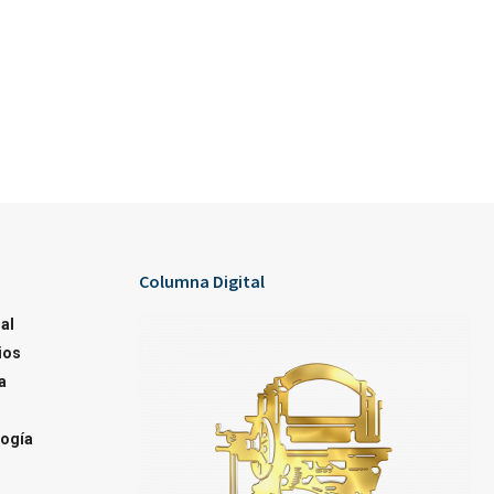
Columna Digital
al
ios
a
ogía