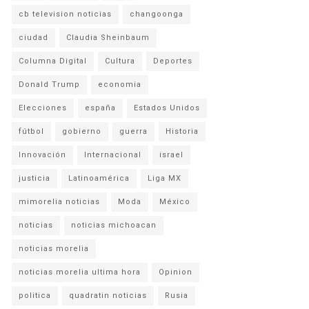
cb television noticias
changoonga
ciudad
Claudia Sheinbaum
Columna Digital
Cultura
Deportes
Donald Trump
economia
Elecciones
españa
Estados Unidos
fútbol
gobierno
guerra
Historia
Innovación
Internacional
israel
justicia
Latinoamérica
Liga MX
mimorelia noticias
Moda
México
noticias
noticias michoacan
noticias morelia
noticias morelia ultima hora
Opinion
politica
quadratin noticias
Rusia