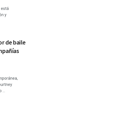
 está
ón y
r de baile
mpañías
emporánea,
ourtney
...