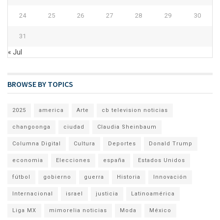
24
25
26
27
28
29
30
31
« Jul
BROWSE BY TOPICS
2025
america
Arte
cb television noticias
changoonga
ciudad
Claudia Sheinbaum
Columna Digital
Cultura
Deportes
Donald Trump
economia
Elecciones
españa
Estados Unidos
fútbol
gobierno
guerra
Historia
Innovación
Internacional
israel
justicia
Latinoamérica
Liga MX
mimorelia noticias
Moda
México