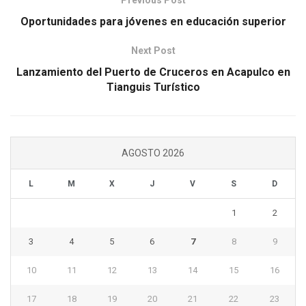
Previous Post
Oportunidades para jóvenes en educación superior
Next Post
Lanzamiento del Puerto de Cruceros en Acapulco en
Tianguis Turístico
AGOSTO 2026
L
M
X
J
V
S
D
1
2
3
4
5
6
7
8
9
10
11
12
13
14
15
16
17
18
19
20
21
22
23