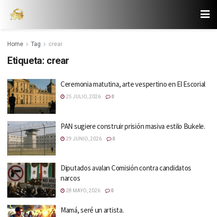
Home
Tag
crear
Etiqueta:
crear
Ceremonia matutina, arte vespertino en El Escorial
25 JULIO, 2026
0
PAN sugiere construir prisión masiva estilo Bukele.
29 JUNIO, 2026
0
Diputados avalan Comisión contra candidatos
narcos
28 MAYO, 2026
0
Mamá, seré un artista.