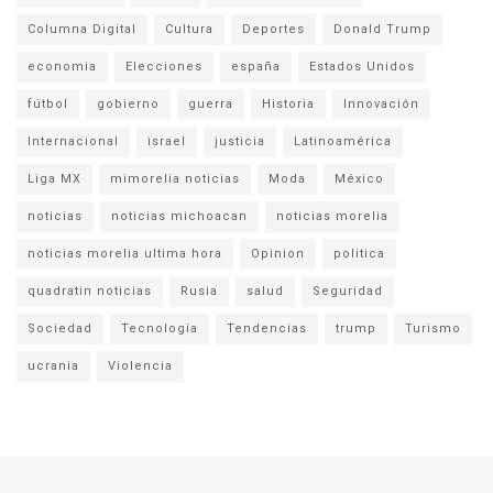
Columna Digital
Cultura
Deportes
Donald Trump
economia
Elecciones
españa
Estados Unidos
fútbol
gobierno
guerra
Historia
Innovación
Internacional
israel
justicia
Latinoamérica
Liga MX
mimorelia noticias
Moda
México
noticias
noticias michoacan
noticias morelia
noticias morelia ultima hora
Opinion
politica
quadratin noticias
Rusia
salud
Seguridad
Sociedad
Tecnología
Tendencias
trump
Turismo
ucrania
Violencia