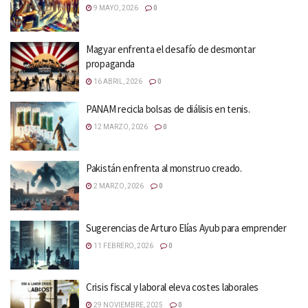
9 MAYO, 2026
0
Magyar enfrenta el desafío de desmontar
propaganda
16 ABRIL, 2026
0
PANAM recicla bolsas de diálisis en tenis.
12 MARZO, 2026
0
Pakistán enfrenta al monstruo creado.
2 MARZO, 2026
0
Sugerencias de Arturo Elías Ayub para emprender
11 FEBRERO, 2026
0
Crisis fiscal y laboral eleva costes laborales
29 NOVIEMBRE, 2025
0