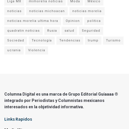
Liga MX
mimorelia noticias
Moda
México
noticias
noticias michoacan
noticias morelia
noticias morelia ultima hora
Opinion
politica
quadratin noticias
Rusia
salud
Seguridad
Sociedad
Tecnología
Tendencias
trump
Turismo
ucrania
Violencia
Columna Digital es una marca de Grupo Editorial Guíaaaa ®
integrado por Periodistas y Columnistas mexicanos
interesados en la objetividad informativa.
Links Rapidos