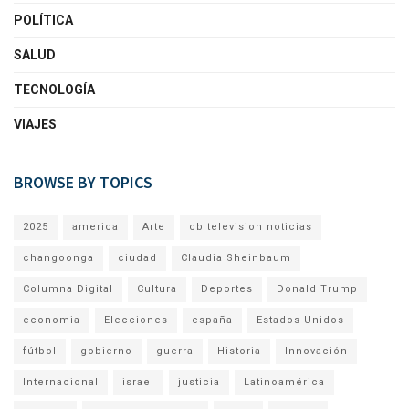
POLÍTICA
SALUD
TECNOLOGÍA
VIAJES
BROWSE BY TOPICS
2025
america
Arte
cb television noticias
changoonga
ciudad
Claudia Sheinbaum
Columna Digital
Cultura
Deportes
Donald Trump
economia
Elecciones
españa
Estados Unidos
fútbol
gobierno
guerra
Historia
Innovación
Internacional
israel
justicia
Latinoamérica