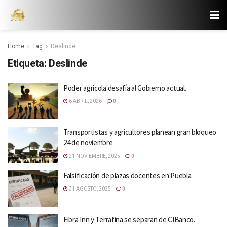
Home
Tag
Deslinde
Etiqueta:
Deslinde
Poder agrícola desafía al Gobierno actual.
6 ABRIL, 2026
0
Transportistas y agricultores planean gran bloqueo
24 de noviembre
21 NOVIEMBRE, 2025
0
Falsificación de plazas docentes en Puebla.
31 AGOSTO, 2025
0
Fibra Inn y Terrafina se separan de CIBanco.