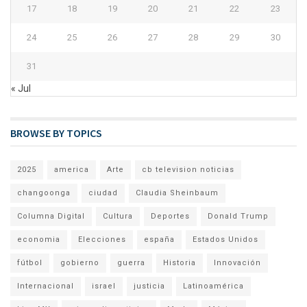
17
18
19
20
21
22
23
24
25
26
27
28
29
30
31
« Jul
BROWSE BY TOPICS
2025
america
Arte
cb television noticias
changoonga
ciudad
Claudia Sheinbaum
Columna Digital
Cultura
Deportes
Donald Trump
economia
Elecciones
españa
Estados Unidos
fútbol
gobierno
guerra
Historia
Innovación
Internacional
israel
justicia
Latinoamérica