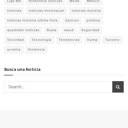
Liga MX
mimorelia noticias
Moda
México
noticias
noticias michoacan
noticias morelia
noticias morelia ultima hora
Opinion
politica
quadratin noticias
Rusia
salud
Seguridad
Sociedad
Tecnología
Tendencias
trump
Turismo
ucrania
Violencia
Busca una Noticia