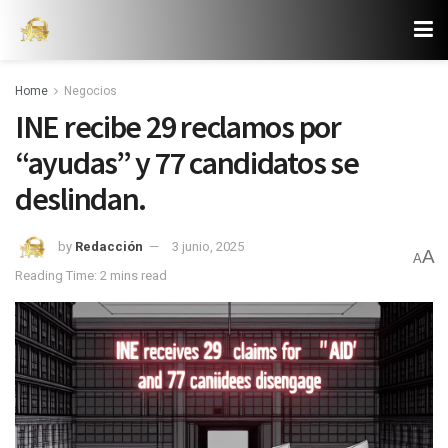
Home
Negocios
INE recibe 29 reclamos por
“ayudas” y 77 candidatos se
deslindan.
by
Redacción
3 junio, 2025
A
A
Reading Time: 2 mins read