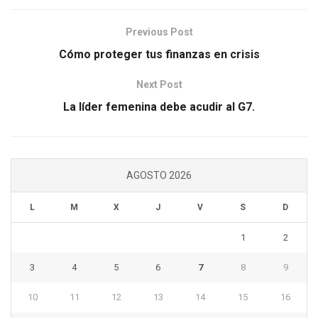
Previous Post
Cómo proteger tus finanzas en crisis
Next Post
La líder femenina debe acudir al G7.
AGOSTO 2026
L
M
X
J
V
S
D
1
2
3
4
5
6
7
8
9
10
11
12
13
14
15
16