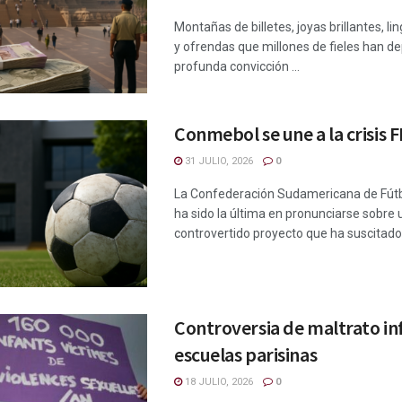
Montañas de billetes, joyas brillantes, li
y ofrendas que millones de fieles han de
profunda convicción ...
Conmebol se une a la crisis F
31 JULIO, 2026
0
La Confederación Sudamericana de Fút
ha sido la última en pronunciarse sobre 
controvertido proyecto que ha suscitado l
Controversia de maltrato inf
escuelas parisinas
18 JULIO, 2026
0