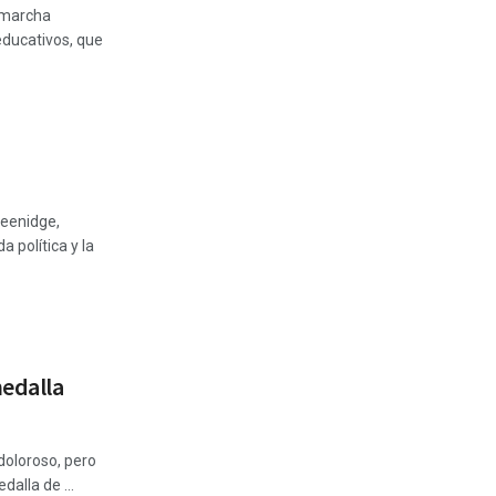
 marcha
educativos, que
Greenidge,
a política y la
medalla
doloroso, pero
alla de ...