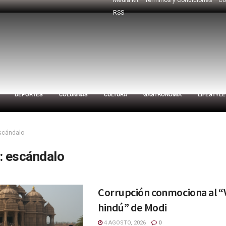
RSS
DEPORTES
COLUMNAS
CULTURA
GASTRONOMÍA
LIFESTYLE
scándalo
:
escándalo
Corrupción conmociona al “
hindú” de Modi
4 AGOSTO, 2026
0