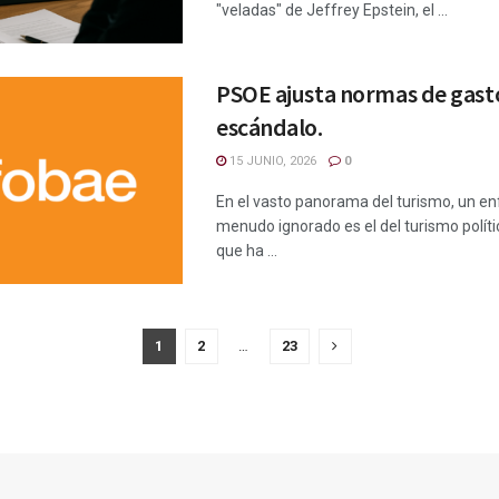
"veladas" de Jeffrey Epstein, el ...
PSOE ajusta normas de gasto
escándalo.
15 JUNIO, 2026
0
En el vasto panorama del turismo, un e
menudo ignorado es el del turismo políti
que ha ...
1
2
…
23