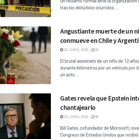
un reclamo formal ante la organización 
tras los disturbios ocurridos ...
Angustiante muerte de un n
conmueve en Chile y Argent
25 JUNIO, 2026
0
El brutal asesinato de un niño de 12 año
durante kilómetros por un vehículo por 
un acto ...
Gates revela que Epstein in
chantajearlo
24 JUNIO, 2026
0
Bill Gates, cofundador de Microsoft, reve
Congreso de Estados Unidos que recib