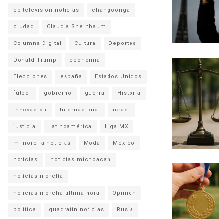
cb television noticias
changoonga
ciudad
Claudia Sheinbaum
Columna Digital
Cultura
Deportes
Donald Trump
economia
Elecciones
españa
Estados Unidos
fútbol
gobierno
guerra
Historia
Innovación
Internacional
israel
justicia
Latinoamérica
Liga MX
mimorelia noticias
Moda
México
noticias
noticias michoacan
noticias morelia
noticias morelia ultima hora
Opinion
politica
quadratin noticias
Rusia