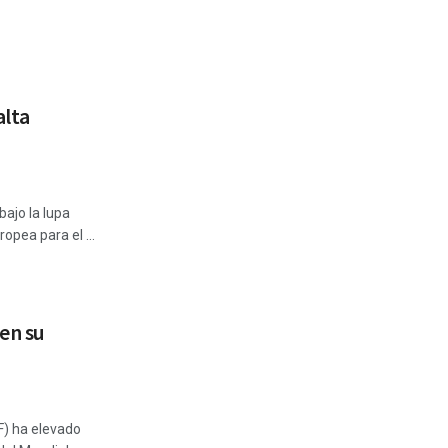
alta
bajo la lupa
opea para el ...
en su
F) ha elevado