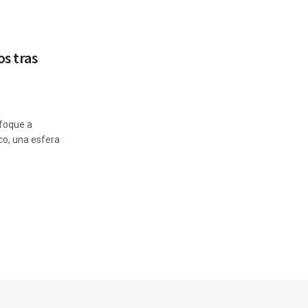
s tras
nfoque a
co, una esfera