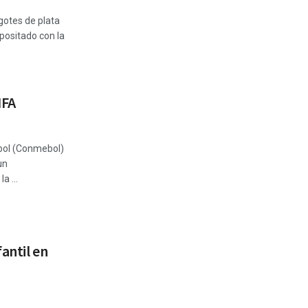
ngotes de plata
positado con la
IFA
bol (Conmebol)
un
a ...
antil en