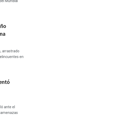
del Mundial
iño
ina
s, arrastrado
delincuentes en
tentó
ló ante el
ió amenazas