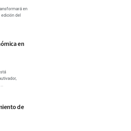
transformará en
 edición del
nómica en
está
utivador,
..
miento de