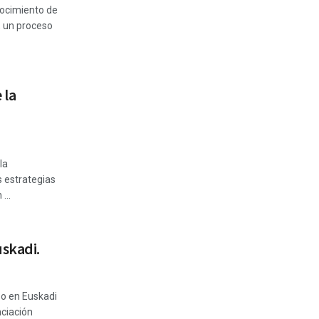
nocimiento de
a, un proceso
 la
la
 estrategias
...
uskadi.
po en Euskadi
nciación