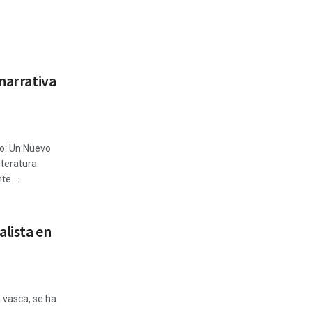
 narrativa
o: Un Nuevo
iteratura
e ...
alista en
n vasca, se ha