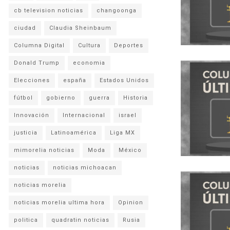
cb television noticias
changoonga
ciudad
Claudia Sheinbaum
Columna Digital
Cultura
Deportes
Donald Trump
economia
Elecciones
españa
Estados Unidos
fútbol
gobierno
guerra
Historia
Innovación
Internacional
israel
justicia
Latinoamérica
Liga MX
mimorelia noticias
Moda
México
noticias
noticias michoacan
noticias morelia
noticias morelia ultima hora
Opinion
politica
quadratin noticias
Rusia