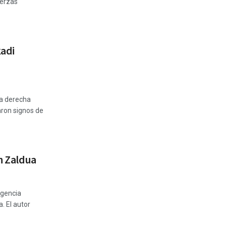
uerzas
kadi
la derecha
aron signos de
an Zaldua
igencia
a. El autor