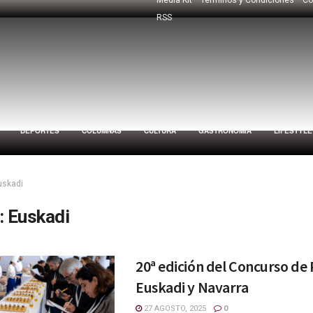
RSS
DEPORTES
COLUMNAS
CULTURA
GASTRONOMÍA
LIFESTYLE
uskadi
:
Euskadi
20ª edición del Concurso de 
Euskadi y Navarra
27 AGOSTO, 2025
0