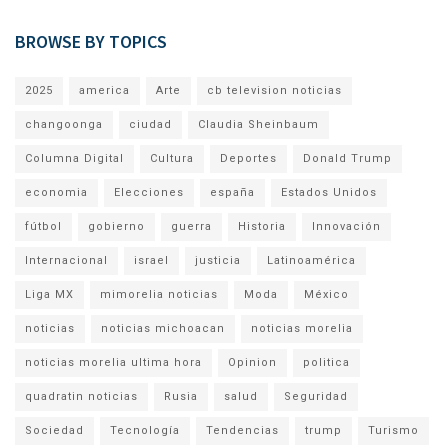
BROWSE BY TOPICS
2025
america
Arte
cb television noticias
changoonga
ciudad
Claudia Sheinbaum
Columna Digital
Cultura
Deportes
Donald Trump
economia
Elecciones
españa
Estados Unidos
fútbol
gobierno
guerra
Historia
Innovación
Internacional
israel
justicia
Latinoamérica
Liga MX
mimorelia noticias
Moda
México
noticias
noticias michoacan
noticias morelia
noticias morelia ultima hora
Opinion
politica
quadratin noticias
Rusia
salud
Seguridad
Sociedad
Tecnología
Tendencias
trump
Turismo