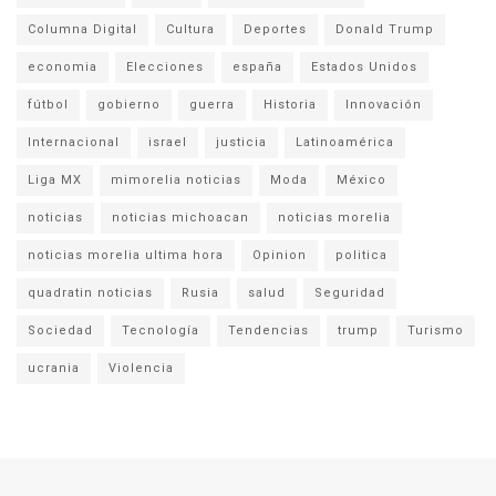
Columna Digital
Cultura
Deportes
Donald Trump
economia
Elecciones
españa
Estados Unidos
fútbol
gobierno
guerra
Historia
Innovación
Internacional
israel
justicia
Latinoamérica
Liga MX
mimorelia noticias
Moda
México
noticias
noticias michoacan
noticias morelia
noticias morelia ultima hora
Opinion
politica
quadratin noticias
Rusia
salud
Seguridad
Sociedad
Tecnología
Tendencias
trump
Turismo
ucrania
Violencia