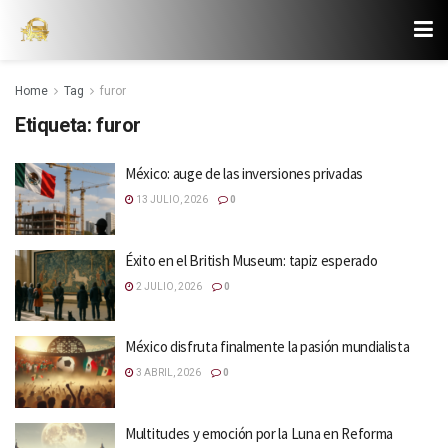
Home
Tag
furor
Etiqueta:
furor
México: auge de las inversiones privadas
13 JULIO, 2026
0
Éxito en el British Museum: tapiz esperado
2 JULIO, 2026
0
México disfruta finalmente la pasión mundialista
3 ABRIL, 2026
0
Multitudes y emoción por la Luna en Reforma