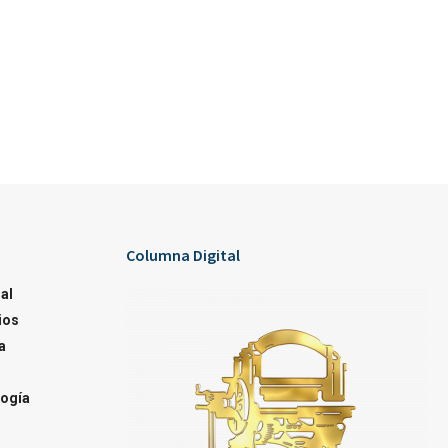
Columna Digital
al
ios
a
ogía