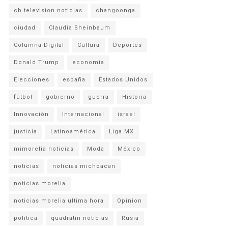
cb television noticias
changoonga
ciudad
Claudia Sheinbaum
Columna Digital
Cultura
Deportes
Donald Trump
economia
Elecciones
españa
Estados Unidos
fútbol
gobierno
guerra
Historia
Innovación
Internacional
israel
justicia
Latinoamérica
Liga MX
mimorelia noticias
Moda
México
noticias
noticias michoacan
noticias morelia
noticias morelia ultima hora
Opinion
politica
quadratin noticias
Rusia