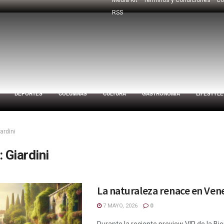
RSS
DEPORTES
COLUMNAS
CULTURA
GASTRONOMÍA
LIFESTYLE
ardini
:
Giardini
La naturaleza renace en Ven
7 MAYO, 2026
0