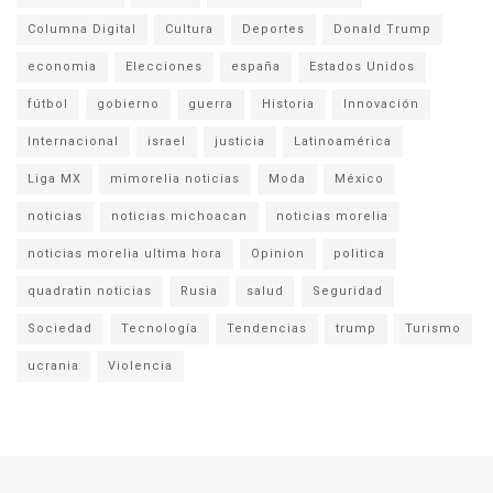
Columna Digital
Cultura
Deportes
Donald Trump
economia
Elecciones
españa
Estados Unidos
fútbol
gobierno
guerra
Historia
Innovación
Internacional
israel
justicia
Latinoamérica
Liga MX
mimorelia noticias
Moda
México
noticias
noticias michoacan
noticias morelia
noticias morelia ultima hora
Opinion
politica
quadratin noticias
Rusia
salud
Seguridad
Sociedad
Tecnología
Tendencias
trump
Turismo
ucrania
Violencia