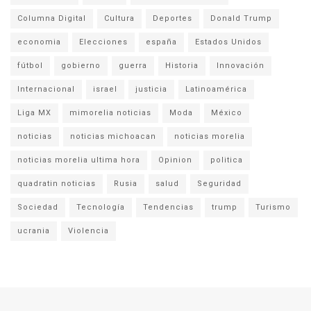
Columna Digital
Cultura
Deportes
Donald Trump
economia
Elecciones
españa
Estados Unidos
fútbol
gobierno
guerra
Historia
Innovación
Internacional
israel
justicia
Latinoamérica
Liga MX
mimorelia noticias
Moda
México
noticias
noticias michoacan
noticias morelia
noticias morelia ultima hora
Opinion
politica
quadratin noticias
Rusia
salud
Seguridad
Sociedad
Tecnología
Tendencias
trump
Turismo
ucrania
Violencia