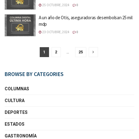
25 OCTUBRE, 2024
0
A un año de Otis, aseguradoras desembolsan 25 mil
mdp
23 OCTUBRE, 2024
0
1
2
…
25
BROWSE BY CATEGORIES
COLUMNAS
CULTURA
DEPORTES
ESTADOS
GASTRONOMÍA