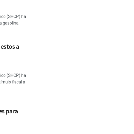
lico (SHCP) ha
la gasolina
estos a
lico (SHCP) ha
ímulo fiscal a
es para