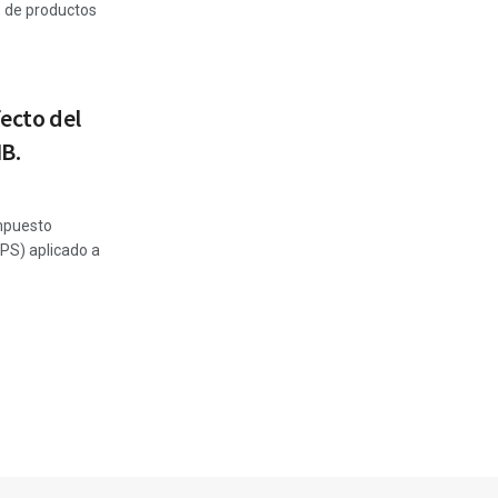
s de productos
fecto del
IB.
Impuesto
EPS) aplicado a