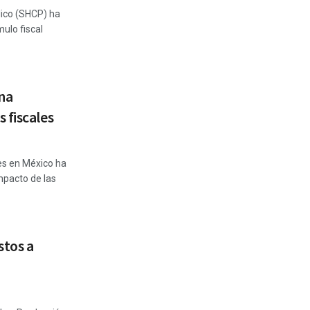
lico (SHCP) ha
mulo fiscal
na
 fiscales
es en México ha
impacto de las
tos a