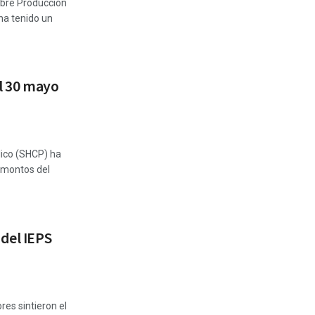
obre Producción
 ha tenido un
el 30 mayo
lico (SHCP) ha
 montos del
 del IEPS
es sintieron el