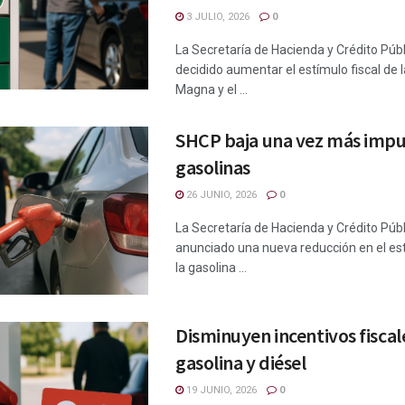
3 JULIO, 2026
0
La Secretaría de Hacienda y Crédito Púb
decidido aumentar el estímulo fiscal de 
Magna y el ...
SHCP baja una vez más impu
gasolinas
26 JUNIO, 2026
0
La Secretaría de Hacienda y Crédito Púb
anunciado una nueva reducción en el est
la gasolina ...
Disminuyen incentivos fiscal
gasolina y diésel
19 JUNIO, 2026
0