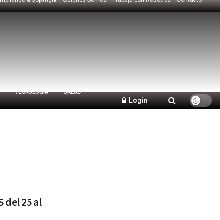
TECNOLOGÍA
SALUD
Login
 del 25 al