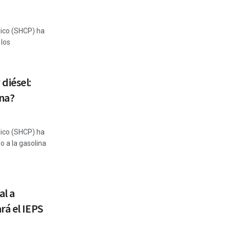
lico (SHCP) ha
 los
diésel:
ana?
lico (SHCP) ha
o a la gasolina
al a
rá el IEPS