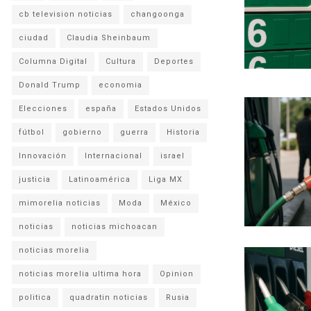
cb television noticias
changoonga
ciudad
Claudia Sheinbaum
Columna Digital
Cultura
Deportes
Donald Trump
economia
Elecciones
españa
Estados Unidos
fútbol
gobierno
guerra
Historia
Innovación
Internacional
israel
justicia
Latinoamérica
Liga MX
mimorelia noticias
Moda
México
noticias
noticias michoacan
noticias morelia
noticias morelia ultima hora
Opinion
politica
quadratin noticias
Rusia