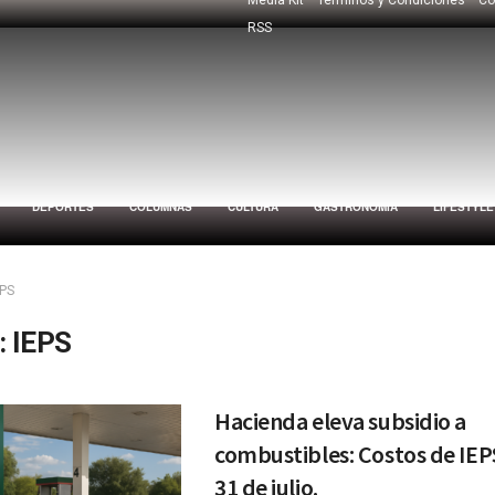
RSS
DEPORTES
COLUMNAS
CULTURA
GASTRONOMÍA
LIFESTYLE
EPS
:
IEPS
Hacienda eleva subsidio a
combustibles: Costos de IEPS
31 de julio.