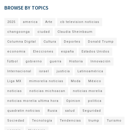
BROWSE BY TOPICS
2025
america
Arte
cb television noticias
changoonga
ciudad
Claudia Sheinbaum
Columna Digital
Cultura
Deportes
Donald Trump
economia
Elecciones
españa
Estados Unidos
fútbol
gobierno
guerra
Historia
Innovación
Internacional
israel
justicia
Latinoamérica
Liga MX
mimorelia noticias
Moda
México
noticias
noticias michoacan
noticias morelia
noticias morelia ultima hora
Opinion
politica
quadratin noticias
Rusia
salud
Seguridad
Sociedad
Tecnología
Tendencias
trump
Turismo