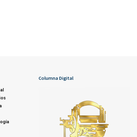
Columna Digital
al
ios
a
ogía