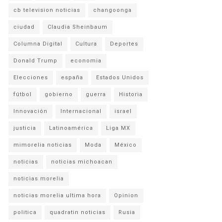
cb television noticias
changoonga
ciudad
Claudia Sheinbaum
Columna Digital
Cultura
Deportes
Donald Trump
economia
Elecciones
españa
Estados Unidos
fútbol
gobierno
guerra
Historia
Innovación
Internacional
israel
justicia
Latinoamérica
Liga MX
mimorelia noticias
Moda
México
noticias
noticias michoacan
noticias morelia
noticias morelia ultima hora
Opinion
politica
quadratin noticias
Rusia