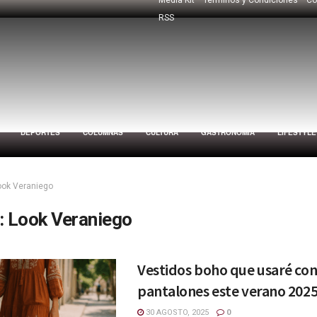
RSS
DEPORTES
COLUMNAS
CULTURA
GASTRONOMÍA
LIFESTYLE
ook Veraniego
:
Look Veraniego
Vestidos boho que usaré co
pantalones este verano 202
30 AGOSTO, 2025
0