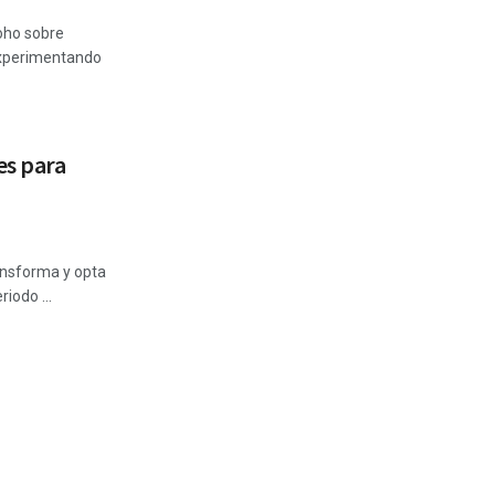
Boho sobre
experimentando
es para
ransforma y opta
riodo ...