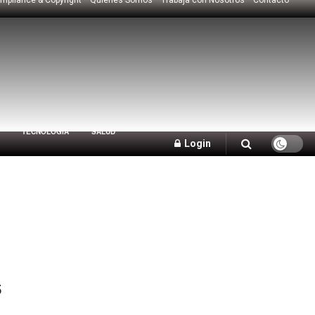
TECNOLOGÍA
SALUD
Login
n
5