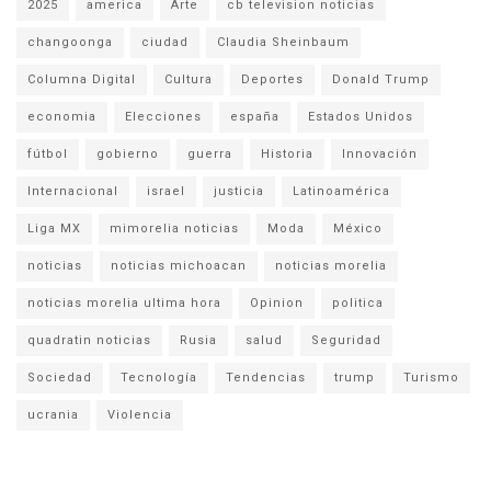
2025
america
Arte
cb television noticias
changoonga
ciudad
Claudia Sheinbaum
Columna Digital
Cultura
Deportes
Donald Trump
economia
Elecciones
españa
Estados Unidos
fútbol
gobierno
guerra
Historia
Innovación
Internacional
israel
justicia
Latinoamérica
Liga MX
mimorelia noticias
Moda
México
noticias
noticias michoacan
noticias morelia
noticias morelia ultima hora
Opinion
politica
quadratin noticias
Rusia
salud
Seguridad
Sociedad
Tecnología
Tendencias
trump
Turismo
ucrania
Violencia