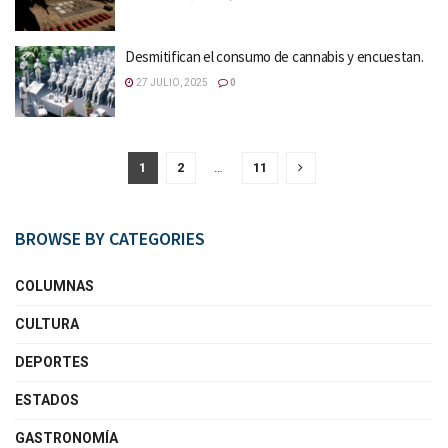
Desmitifican el consumo de cannabis y encuestan.
27 JULIO, 2025
0
1
2
…
11
BROWSE BY CATEGORIES
COLUMNAS
CULTURA
DEPORTES
ESTADOS
GASTRONOMÍA