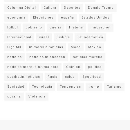
Columna Digital
Cultura
Deportes
Donald Trump
economia
Elecciones
españa
Estados Unidos
fútbol
gobierno
guerra
Historia
Innovación
Internacional
israel
justicia
Latinoamérica
Liga MX
mimorelia noticias
Moda
México
noticias
noticias michoacan
noticias morelia
noticias morelia ultima hora
Opinion
politica
quadratin noticias
Rusia
salud
Seguridad
Sociedad
Tecnología
Tendencias
trump
Turismo
ucrania
Violencia