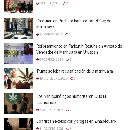
23 ABRIL, 2026
0
Capturan en Puebla a hombre con 700 kg de
marihuana
24 MARZO, 2026
0
Reforzamiento en Paricutín Resulta en Arresto de
Vendedor de Marihuana en Uruapan
8 FEBRERO, 2026
0
Trump solicita reclasificación de la marihuana.
19 DICIEMBRE, 2025
0
Los Marihuanólogos humorizaron Club El
Economista
6 OCTUBRE, 2025
0
Confiscan explosivos y drogas en Zinapécuaro
31 AGOSTO, 2025
0