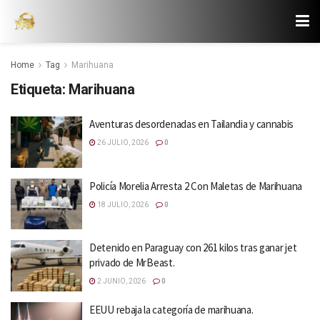
Home
Tag
Marihuana
Etiqueta:
Marihuana
Aventuras desordenadas en Tailandia y cannabis
26 JULIO, 2026
0
Policía Morelia Arresta 2 Con Maletas de Marihuana
18 JULIO, 2026
0
Detenido en Paraguay con 261 kilos tras ganar jet
privado de MrBeast.
2 JUNIO, 2026
0
EEUU rebaja la categoría de marihuana.