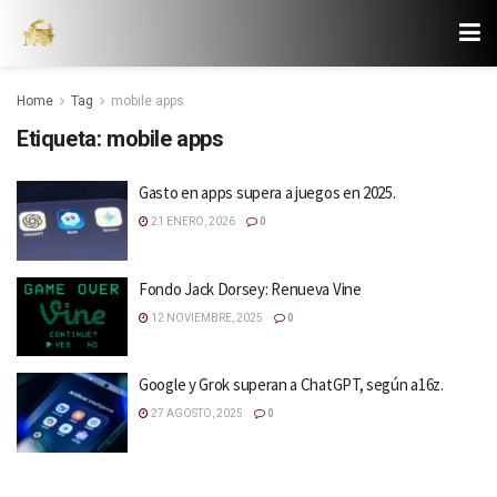
Home
Tag
mobile apps
Etiqueta:
mobile apps
Gasto en apps supera a juegos en 2025.
21 ENERO, 2026
0
Fondo Jack Dorsey: Renueva Vine
12 NOVIEMBRE, 2025
0
Google y Grok superan a ChatGPT, según a16z.
27 AGOSTO, 2025
0