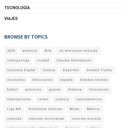
TECNOLOGÍA
VIAJES
BROWSE BY TOPICS
2025
america
Arte
cb television noticias
changoonga
ciudad
Claudia Sheinbaum
Columna Digital
Cultura
Deportes
Donald Trump
economia
Elecciones
españa
Estados Unidos
fútbol
gobierno
guerra
Historia
Innovación
Internacional
israel
justicia
Latinoamérica
Liga MX
mimorelia noticias
Moda
México
noticias
noticias michoacan
noticias morelia