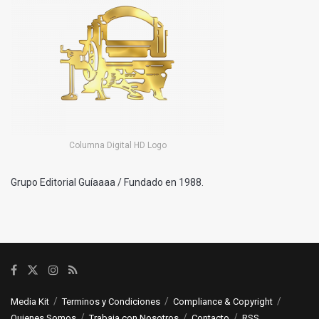
Columna Digital HD Logo
Grupo Editorial Guíaaaa / Fundado en 1988.
Media Kit
Terminos y Condiciones
Compliance & Copyright
Quienes Somos
Trabaja con Nosotros
Contacto
RSS