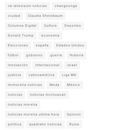
cb television noticias
changoonga
ciudad
Claudia Sheinbaum
Columna Digital
Cultura
Deportes
Donald Trump
economia
Elecciones
españa
Estados Unidos
fútbol
gobierno
guerra
Historia
Innovación
Internacional
israel
justicia
Latinoamérica
Liga MX
mimorelia noticias
Moda
México
noticias
noticias michoacan
noticias morelia
noticias morelia ultima hora
Opinion
politica
quadratin noticias
Rusia