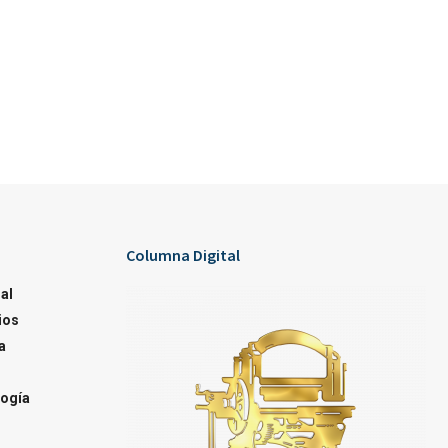
Columna Digital
al
ios
a
ogía