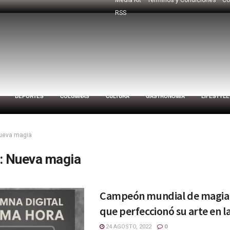
RSS
DEPORTES
COLUMNAS
CULTURA
GASTRONOMÍA
LIFESTYLE
ueva magia
:
Nueva magia
Campeón mundial de magia
que perfeccionó su arte en la
24 AGOSTO, 2022
0