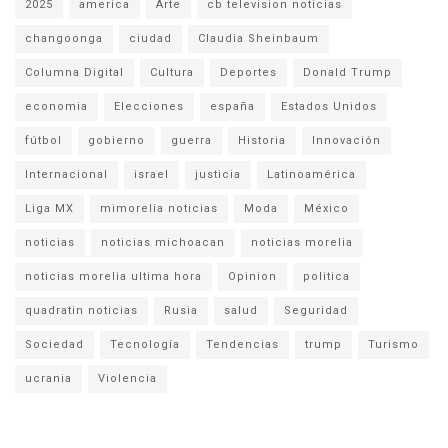
2025
america
Arte
cb television noticias
changoonga
ciudad
Claudia Sheinbaum
Columna Digital
Cultura
Deportes
Donald Trump
economia
Elecciones
españa
Estados Unidos
fútbol
gobierno
guerra
Historia
Innovación
Internacional
israel
justicia
Latinoamérica
Liga MX
mimorelia noticias
Moda
México
noticias
noticias michoacan
noticias morelia
noticias morelia ultima hora
Opinion
politica
quadratin noticias
Rusia
salud
Seguridad
Sociedad
Tecnología
Tendencias
trump
Turismo
ucrania
Violencia