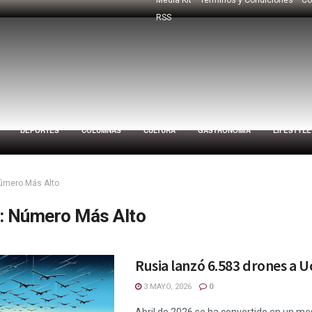
RSS
DEPORTES
COLUMNAS
CULTURA
GASTRONOMÍA
LIFESTYLE
úmero Más Alto
:
Número Más Alto
Rusia lanzó 6.583 drones a U
3 MAYO, 2026
0