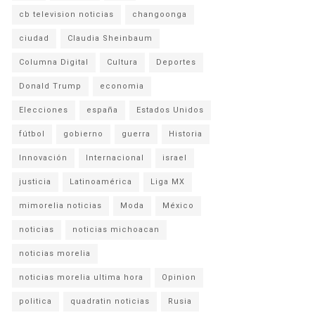
cb television noticias
changoonga
ciudad
Claudia Sheinbaum
Columna Digital
Cultura
Deportes
Donald Trump
economia
Elecciones
españa
Estados Unidos
fútbol
gobierno
guerra
Historia
Innovación
Internacional
israel
justicia
Latinoamérica
Liga MX
mimorelia noticias
Moda
México
noticias
noticias michoacan
noticias morelia
noticias morelia ultima hora
Opinion
politica
quadratin noticias
Rusia