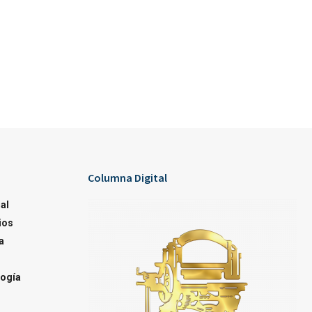
Columna Digital
al
ios
a
ogía