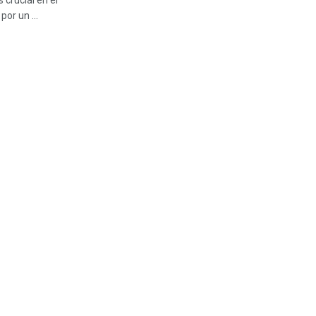
 crucial en el
or un ...