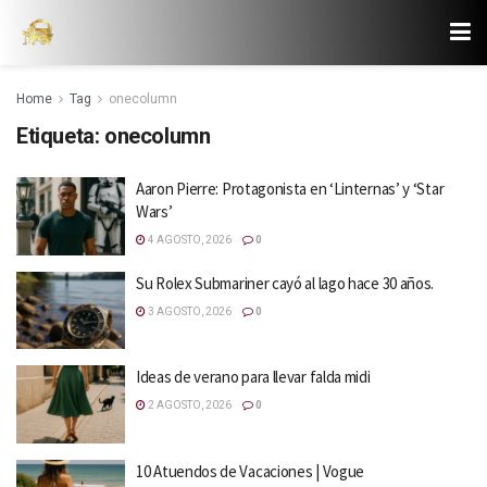
Home
Tag
onecolumn
Etiqueta:
onecolumn
Aaron Pierre: Protagonista en ‘Linternas’ y ‘Star
Wars’
4 AGOSTO, 2026
0
Su Rolex Submariner cayó al lago hace 30 años.
3 AGOSTO, 2026
0
Ideas de verano para llevar falda midi
2 AGOSTO, 2026
0
10 Atuendos de Vacaciones | Vogue