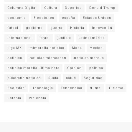
Columna Digital
Cultura
Deportes
Donald Trump
economia
Elecciones
españa
Estados Unidos
fútbol
gobierno
guerra
Historia
Innovación
Internacional
israel
justicia
Latinoamérica
Liga MX
mimorelia noticias
Moda
México
noticias
noticias michoacan
noticias morelia
noticias morelia ultima hora
Opinion
politica
quadratin noticias
Rusia
salud
Seguridad
Sociedad
Tecnología
Tendencias
trump
Turismo
ucrania
Violencia