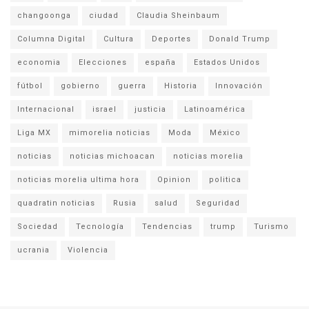
changoonga
ciudad
Claudia Sheinbaum
Columna Digital
Cultura
Deportes
Donald Trump
economia
Elecciones
españa
Estados Unidos
fútbol
gobierno
guerra
Historia
Innovación
Internacional
israel
justicia
Latinoamérica
Liga MX
mimorelia noticias
Moda
México
noticias
noticias michoacan
noticias morelia
noticias morelia ultima hora
Opinion
politica
quadratin noticias
Rusia
salud
Seguridad
Sociedad
Tecnología
Tendencias
trump
Turismo
ucrania
Violencia