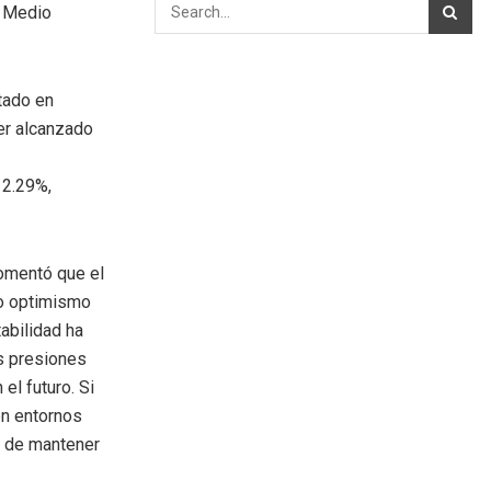
e Medio
tado en
er alcanzado
 2.29%,
comentó que el
do optimismo
abilidad ha
as presiones
el futuro. Si
 en entornos
d de mantener