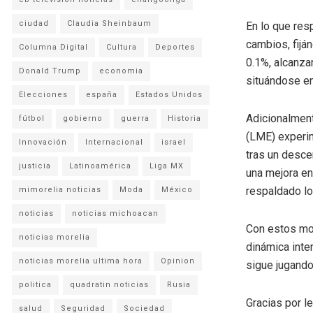
ciudad
Claudia Sheinbaum
En lo que res
cambios, fiján
Columna Digital
Cultura
Deportes
0.1%, alcanza
Donald Trump
economia
situándose en
Elecciones
españa
Estados Unidos
Adicionalment
fútbol
gobierno
guerra
Historia
(LME) experim
Innovación
Internacional
israel
tras un desce
justicia
Latinoamérica
Liga MX
una mejora en
respaldado lo
mimorelia noticias
Moda
México
noticias
noticias michoacan
Con estos mo
noticias morelia
dinámica inte
noticias morelia ultima hora
Opinion
sigue jugando
politica
quadratin noticias
Rusia
Gracias por l
salud
Seguridad
Sociedad