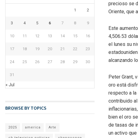
precioso se d
1
2
Oriente, que 
3
4
5
6
7
8
9
Este aumento 
4,506.53 dóla
10
11
12
13
14
15
16
el lunes su n
17
18
19
20
21
22
23
estadounidens
alcanzando lo
24
25
26
27
28
29
30
31
Peter Grant, 
oro está disf
« Jul
respecto a la
contribuido al
BROWSE BY TOPICS
inflacionarias
bien el oro se
de tasas de i
2025
america
Arte
un activo que 
cb television noticias
changoonga