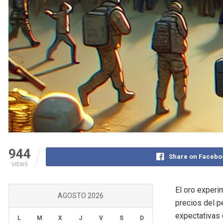
944
Share on Facebo
VIEWS
El oro experi
AGOSTO 2026
precios del p
expectativas 
L
M
X
J
V
S
D