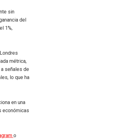
nte sin
 ganancia del
el 1%,
 Londres
ada métrica,
e a señales de
les, lo que ha
iona en una
ias económicas
tagram
o