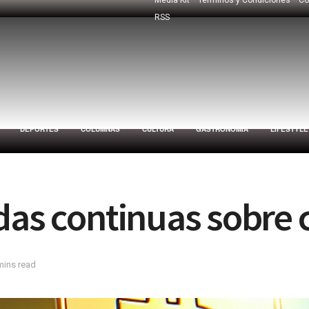
RSS
DEPORTES
COLUMNAS
CULTURA
GASTRONOMÍA
LIFESTYLE
das continuas sobre c
mins read