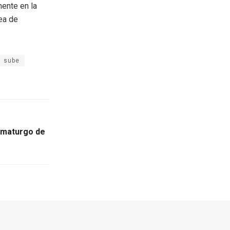
mente en la
rea de
sube
amaturgo de