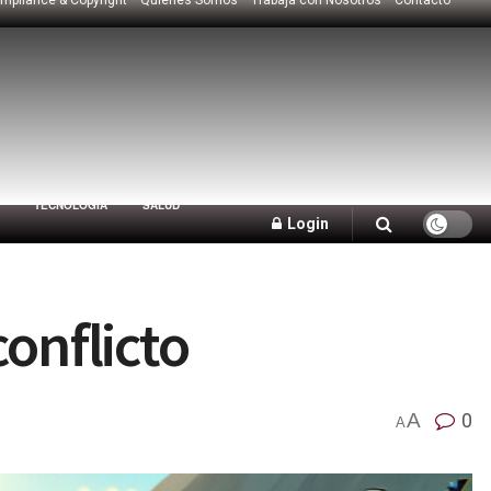
TECNOLOGÍA
SALUD
Login
onflicto
A
0
A