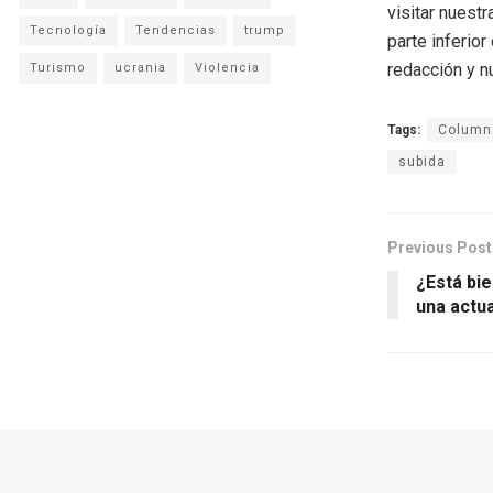
visitar nuestr
Tecnología
Tendencias
trump
parte inferio
redacción y n
Turismo
ucrania
Violencia
Tags:
Columna
subida
Previous Post
¿Está bi
una actu