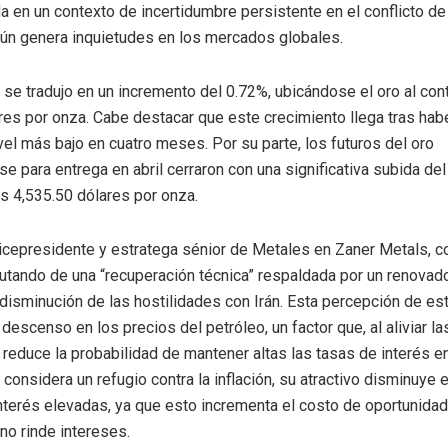
a en un contexto de incertidumbre persistente en el conflicto d
aún genera inquietudes en los mercados globales.
se tradujo en un incremento del 0.72%, ubicándose el oro al con
res por onza. Cabe destacar que este crecimiento llega tras hab
ivel más bajo en cuatro meses. Por su parte, los futuros del oro
e para entrega en abril cerraron con una significativa subida del
s 4,535.50 dólares por onza.
vicepresidente y estratega sénior de Metales en Zaner Metals, 
rutando de una “recuperación técnica” respaldada por un renova
 disminución de las hostilidades con Irán. Esta percepción de est
 descenso en los precios del petróleo, un factor que, al aliviar l
, reduce la probabilidad de mantener altas las tasas de interés en 
 considera un refugio contra la inflación, su atractivo disminuye
nterés elevadas, ya que esto incrementa el costo de oportunida
no rinde intereses.