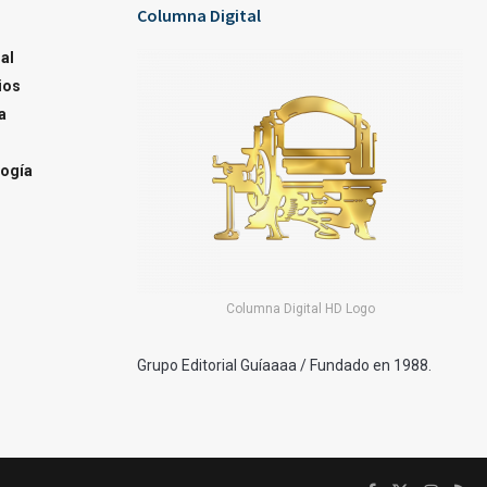
Columna Digital
al
ios
a
ogía
Columna Digital HD Logo
Grupo Editorial Guíaaaa / Fundado en 1988.