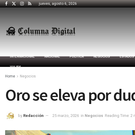
jueves, agosto 6, 2026
INTERNACIONAL
NACIONAL
POLÍTICA
NEGOCIOS
ESTADOS
VIAJES
Home
Negocios
Oro se eleva por du
by
Redacción
25 marzo, 2026
in
Negocios
Reading Time: 2 