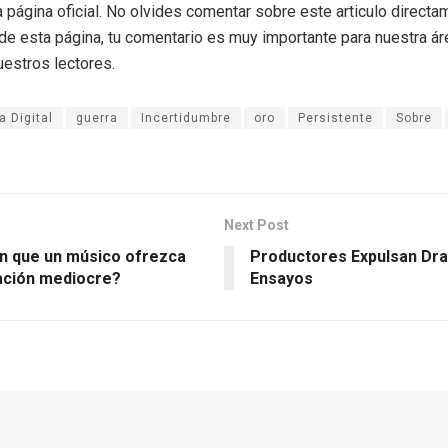
a página oficial. No olvides comentar sobre este articulo directa
r de esta página, tu comentario es muy importante para nuestra á
uestros lectores.
 Digital
guerra
Incertidumbre
oro
Persistente
Sobre
Next Post
en que un músico ofrezca
Productores Expulsan Dr
ación mediocre?
Ensayos