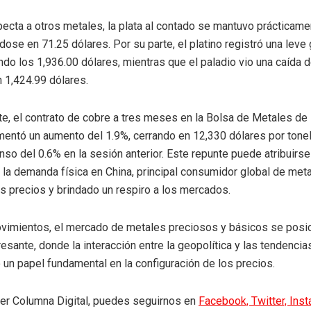
pecta a otros metales, la plata al contado se mantuvo prácticame
dose en 71.25 dólares. Por su parte, el platino registró una leve
ndo los 1,936.00 dólares, mientras que el paladio vio una caída d
 1,424.99 dólares.
e, el contrato de cobre a tres meses en la Bolsa de Metales de
entó un aumento del 1.9%, cerrando en 12,330 dólares por tonel
nso del 0.6% en la sesión anterior. Este repunte puede atribuirs
 la demanda física en China, principal consumidor global de meta
s precios y brindado un respiro a los mercados.
vimientos, el mercado de metales preciosos y básicos se posic
resante, donde la interacción entre la geopolítica y las tendenc
 un papel fundamental en la configuración de los precios.
eer Columna Digital, puedes seguirnos en
Facebook,
Twitter,
Ins