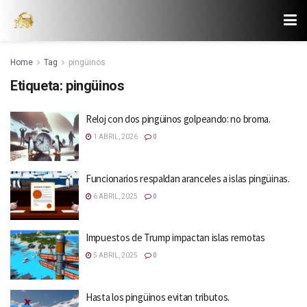
Home
Tag
pingüinos
Etiqueta:
pingüinos
Reloj con dos pingüinos golpeando: no broma.
1 ABRIL, 2026
0
Funcionarios respaldan aranceles a islas pingüinas.
6 ABRIL, 2025
0
Impuestos de Trump impactan islas remotas
5 ABRIL, 2025
0
Hasta los pingüinos evitan tributos.