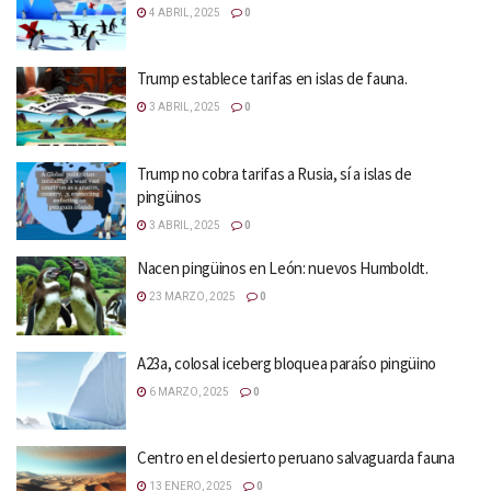
4 ABRIL, 2025
0
Trump establece tarifas en islas de fauna.
3 ABRIL, 2025
0
Trump no cobra tarifas a Rusia, sí a islas de
pingüinos
3 ABRIL, 2025
0
Nacen pingüinos en León: nuevos Humboldt.
23 MARZO, 2025
0
A23a, colosal iceberg bloquea paraíso pingüino
6 MARZO, 2025
0
Centro en el desierto peruano salvaguarda fauna
13 ENERO, 2025
0