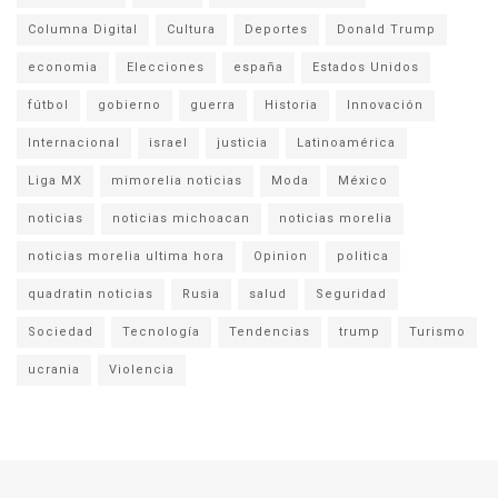
Columna Digital
Cultura
Deportes
Donald Trump
economia
Elecciones
españa
Estados Unidos
fútbol
gobierno
guerra
Historia
Innovación
Internacional
israel
justicia
Latinoamérica
Liga MX
mimorelia noticias
Moda
México
noticias
noticias michoacan
noticias morelia
noticias morelia ultima hora
Opinion
politica
quadratin noticias
Rusia
salud
Seguridad
Sociedad
Tecnología
Tendencias
trump
Turismo
ucrania
Violencia