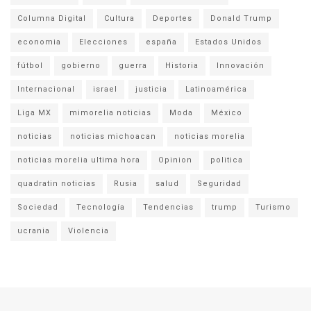
Columna Digital
Cultura
Deportes
Donald Trump
economia
Elecciones
españa
Estados Unidos
fútbol
gobierno
guerra
Historia
Innovación
Internacional
israel
justicia
Latinoamérica
Liga MX
mimorelia noticias
Moda
México
noticias
noticias michoacan
noticias morelia
noticias morelia ultima hora
Opinion
politica
quadratin noticias
Rusia
salud
Seguridad
Sociedad
Tecnología
Tendencias
trump
Turismo
ucrania
Violencia