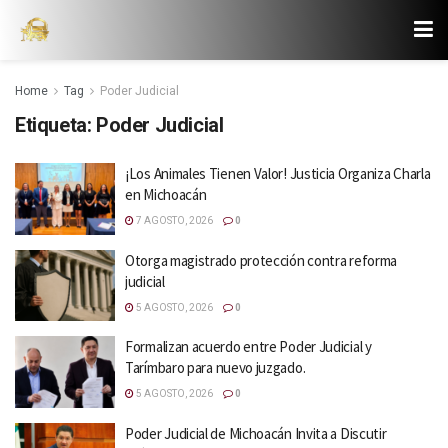
Home
Tag
Poder Judicial
Etiqueta:
Poder Judicial
¡Los Animales Tienen Valor! Justicia Organiza Charla
en Michoacán
7 AGOSTO, 2026
0
Otorga magistrado protección contra reforma
judicial
5 AGOSTO, 2026
0
Formalizan acuerdo entre Poder Judicial y
Tarímbaro para nuevo juzgado.
5 AGOSTO, 2026
0
Poder Judicial de Michoacán Invita a Discutir