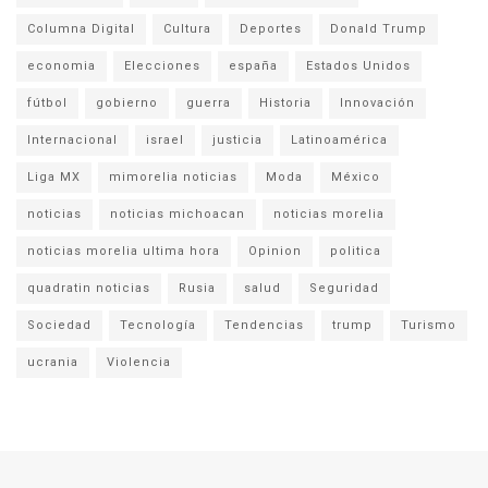
Columna Digital
Cultura
Deportes
Donald Trump
economia
Elecciones
españa
Estados Unidos
fútbol
gobierno
guerra
Historia
Innovación
Internacional
israel
justicia
Latinoamérica
Liga MX
mimorelia noticias
Moda
México
noticias
noticias michoacan
noticias morelia
noticias morelia ultima hora
Opinion
politica
quadratin noticias
Rusia
salud
Seguridad
Sociedad
Tecnología
Tendencias
trump
Turismo
ucrania
Violencia