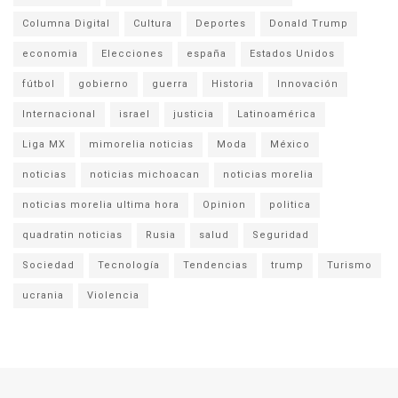
Columna Digital
Cultura
Deportes
Donald Trump
economia
Elecciones
españa
Estados Unidos
fútbol
gobierno
guerra
Historia
Innovación
Internacional
israel
justicia
Latinoamérica
Liga MX
mimorelia noticias
Moda
México
noticias
noticias michoacan
noticias morelia
noticias morelia ultima hora
Opinion
politica
quadratin noticias
Rusia
salud
Seguridad
Sociedad
Tecnología
Tendencias
trump
Turismo
ucrania
Violencia