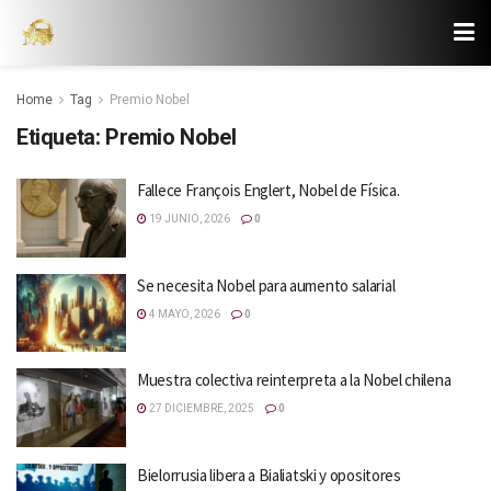
Home
Tag
Premio Nobel
Etiqueta:
Premio Nobel
Fallece François Englert, Nobel de Física.
19 JUNIO, 2026
0
Se necesita Nobel para aumento salarial
4 MAYO, 2026
0
Muestra colectiva reinterpreta a la Nobel chilena
27 DICIEMBRE, 2025
0
Bielorrusia libera a Bialiatski y opositores