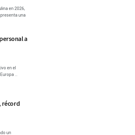
ulina en 2026,
 presenta una
personal a
tivo en el
Europa ...
, récord
ado un