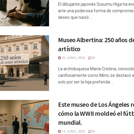
El dibujante japonés Susumu Higa ha en
arte una poderosa forma de compromiso
deseo que nació ...
Museo Albertina: 250 años 
artístico
25 JUNIO, 2026
0
La archiduquesa María Cristina, conocid
cariñosamente como Mimi, se destacó en
solo por ser la hija preferida ...
Este museo de Los Ángeles r
cómo la WWII moldeó el fút
mundial.
14 JUNIO, 2026
0