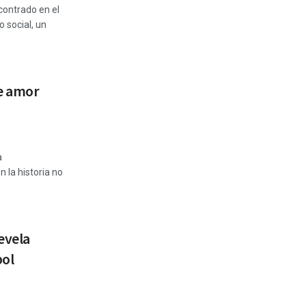
contrado en el
 social, un
de amor
a
 la historia no
evela
bol