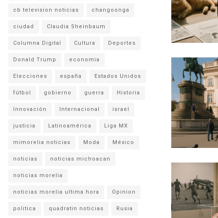
cb television noticias
changoonga
ciudad
Claudia Sheinbaum
Columna Digital
Cultura
Deportes
Donald Trump
economia
Elecciones
españa
Estados Unidos
fútbol
gobierno
guerra
Historia
Innovación
Internacional
israel
justicia
Latinoamérica
Liga MX
mimorelia noticias
Moda
México
noticias
noticias michoacan
noticias morelia
noticias morelia ultima hora
Opinion
politica
quadratin noticias
Rusia