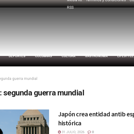
RSS
DEPORTES
COLUMNAS
CULTURA
GASTRONOMÍA
LIFESTYLE
egunda guerra mundial
:
segunda guerra mundial
Japón crea entidad antib es
histórica
31 JULIO, 2026
0