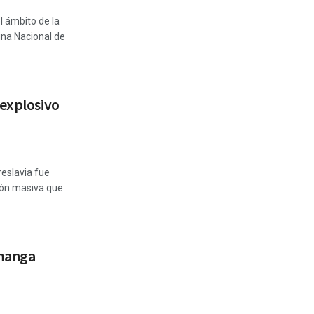
l ámbito de la
cina Nacional de
 explosivo
reslavia fue
ión masiva que
 manga