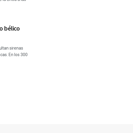
o bélico
ltan sirenas
cas. En los 300