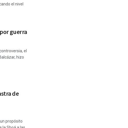
ando el nivel
 por guerra
ontroversia, el
Balcázar, hizo
astra de
 un propósito
e la Shoá a las