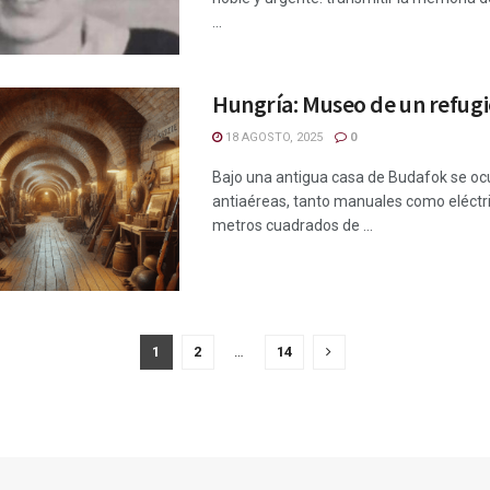
...
Hungría: Museo de un refugi
18 AGOSTO, 2025
0
Bajo una antigua casa de Budafok se ocu
antiaéreas, tanto manuales como eléctri
metros cuadrados de ...
1
2
…
14