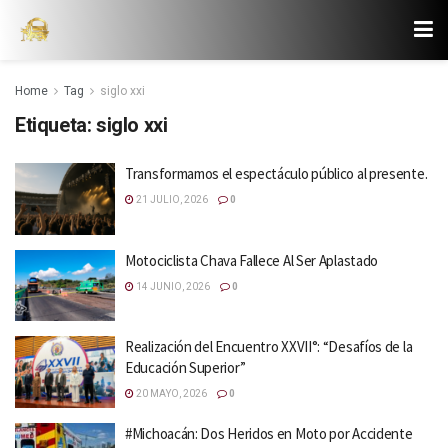
Home
Tag
siglo xxi
Etiqueta:
siglo xxi
Transformamos el espectáculo público al presente.
21 JULIO, 2026
0
Motociclista Chava Fallece Al Ser Aplastado
14 JUNIO, 2026
0
Realización del Encuentro XXVII°: “Desafíos de la
Educación Superior”
20 MAYO, 2026
0
#Michoacán: Dos Heridos en Moto por Accidente