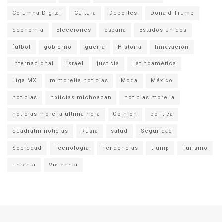
Columna Digital
Cultura
Deportes
Donald Trump
economia
Elecciones
españa
Estados Unidos
fútbol
gobierno
guerra
Historia
Innovación
Internacional
israel
justicia
Latinoamérica
Liga MX
mimorelia noticias
Moda
México
noticias
noticias michoacan
noticias morelia
noticias morelia ultima hora
Opinion
politica
quadratin noticias
Rusia
salud
Seguridad
Sociedad
Tecnología
Tendencias
trump
Turismo
ucrania
Violencia