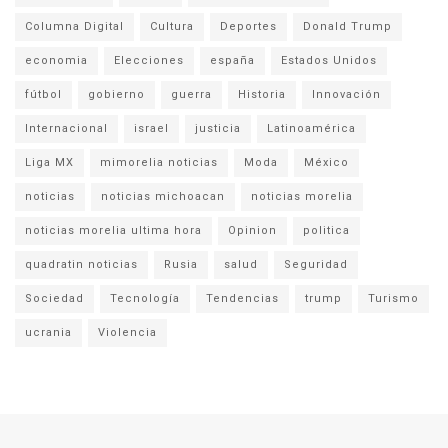
Columna Digital
Cultura
Deportes
Donald Trump
economia
Elecciones
españa
Estados Unidos
fútbol
gobierno
guerra
Historia
Innovación
Internacional
israel
justicia
Latinoamérica
Liga MX
mimorelia noticias
Moda
México
noticias
noticias michoacan
noticias morelia
noticias morelia ultima hora
Opinion
politica
quadratin noticias
Rusia
salud
Seguridad
Sociedad
Tecnología
Tendencias
trump
Turismo
ucrania
Violencia