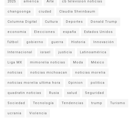
2025
america
Arte
cb television noticias
changoonga
ciudad
Claudia Sheinbaum
Columna Digital
Cultura
Deportes
Donald Trump
economia
Elecciones
españa
Estados Unidos
fútbol
gobierno
guerra
Historia
Innovación
Internacional
israel
justicia
Latinoamérica
Liga MX
mimorelia noticias
Moda
México
noticias
noticias michoacan
noticias morelia
noticias morelia ultima hora
Opinion
politica
quadratin noticias
Rusia
salud
Seguridad
Sociedad
Tecnología
Tendencias
trump
Turismo
ucrania
Violencia