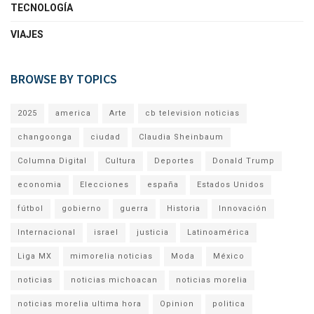
TECNOLOGÍA
VIAJES
BROWSE BY TOPICS
2025
america
Arte
cb television noticias
changoonga
ciudad
Claudia Sheinbaum
Columna Digital
Cultura
Deportes
Donald Trump
economia
Elecciones
españa
Estados Unidos
fútbol
gobierno
guerra
Historia
Innovación
Internacional
israel
justicia
Latinoamérica
Liga MX
mimorelia noticias
Moda
México
noticias
noticias michoacan
noticias morelia
noticias morelia ultima hora
Opinion
politica