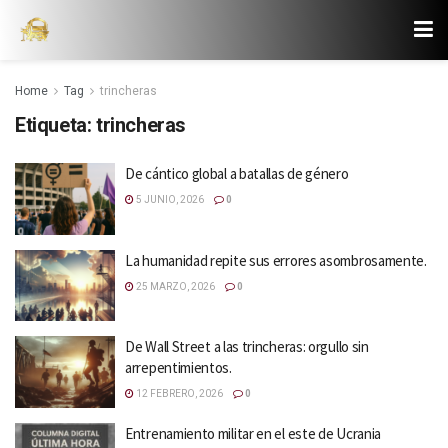
Home
Tag
trincheras
Etiqueta:
trincheras
De cántico global a batallas de género
5 JUNIO, 2026
0
La humanidad repite sus errores asombrosamente.
25 MARZO, 2026
0
De Wall Street a las trincheras: orgullo sin
arrepentimientos.
12 FEBRERO, 2026
0
Entrenamiento militar en el este de Ucrania