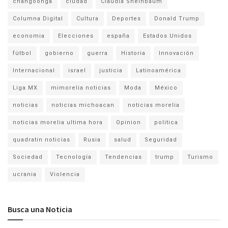
changoonga
ciudad
Claudia Sheinbaum
Columna Digital
Cultura
Deportes
Donald Trump
economia
Elecciones
españa
Estados Unidos
fútbol
gobierno
guerra
Historia
Innovación
Internacional
israel
justicia
Latinoamérica
Liga MX
mimorelia noticias
Moda
México
noticias
noticias michoacan
noticias morelia
noticias morelia ultima hora
Opinion
politica
quadratin noticias
Rusia
salud
Seguridad
Sociedad
Tecnología
Tendencias
trump
Turismo
ucrania
Violencia
Busca una Noticia