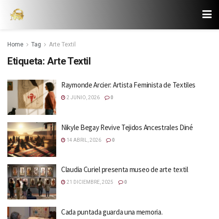
Home
Tag
Arte Textil
Etiqueta:
Arte Textil
Raymonde Arcier: Artista Feminista de Textiles
2 JUNIO, 2026
0
Nikyle Begay Revive Tejidos Ancestrales Diné
14 ABRIL, 2026
0
Claudia Curiel presenta museo de arte textil
21 DICIEMBRE, 2025
0
Cada puntada guarda una memoria.