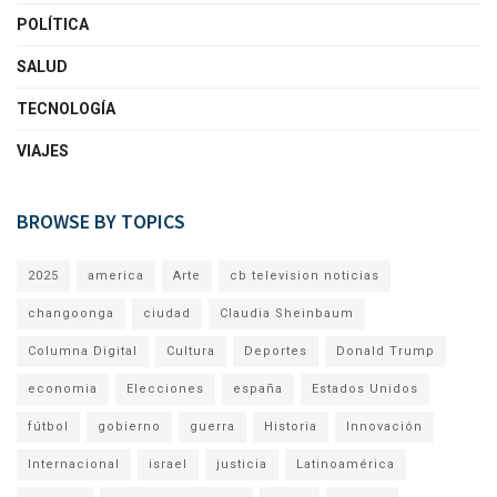
POLÍTICA
SALUD
TECNOLOGÍA
VIAJES
BROWSE BY TOPICS
2025
america
Arte
cb television noticias
changoonga
ciudad
Claudia Sheinbaum
Columna Digital
Cultura
Deportes
Donald Trump
economia
Elecciones
españa
Estados Unidos
fútbol
gobierno
guerra
Historia
Innovación
Internacional
israel
justicia
Latinoamérica