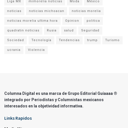
Liga MX
mimorelia noticias
Moda
México
noticias
noticias michoacan
noticias morelia
noticias morelia ultima hora
Opinion
politica
quadratin noticias
Rusia
salud
Seguridad
Sociedad
Tecnología
Tendencias
trump
Turismo
ucrania
Violencia
Columna Digital es una marca de Grupo Editorial Guíaaaa ®
integrado por Periodistas y Columnistas mexicanos
interesados en la objetividad informativa.
Links Rapidos