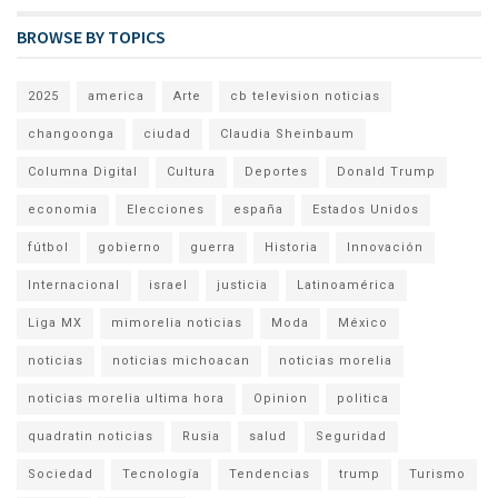
BROWSE BY TOPICS
2025
america
Arte
cb television noticias
changoonga
ciudad
Claudia Sheinbaum
Columna Digital
Cultura
Deportes
Donald Trump
economia
Elecciones
españa
Estados Unidos
fútbol
gobierno
guerra
Historia
Innovación
Internacional
israel
justicia
Latinoamérica
Liga MX
mimorelia noticias
Moda
México
noticias
noticias michoacan
noticias morelia
noticias morelia ultima hora
Opinion
politica
quadratin noticias
Rusia
salud
Seguridad
Sociedad
Tecnología
Tendencias
trump
Turismo