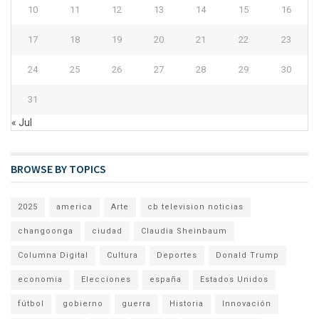
10
11
12
13
14
15
16
17
18
19
20
21
22
23
24
25
26
27
28
29
30
31
« Jul
BROWSE BY TOPICS
2025
america
Arte
cb television noticias
changoonga
ciudad
Claudia Sheinbaum
Columna Digital
Cultura
Deportes
Donald Trump
economia
Elecciones
españa
Estados Unidos
fútbol
gobierno
guerra
Historia
Innovación