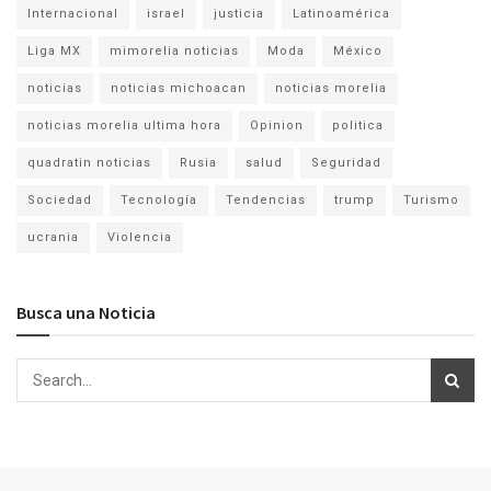
Internacional
israel
justicia
Latinoamérica
Liga MX
mimorelia noticias
Moda
México
noticias
noticias michoacan
noticias morelia
noticias morelia ultima hora
Opinion
politica
quadratin noticias
Rusia
salud
Seguridad
Sociedad
Tecnología
Tendencias
trump
Turismo
ucrania
Violencia
Busca una Noticia