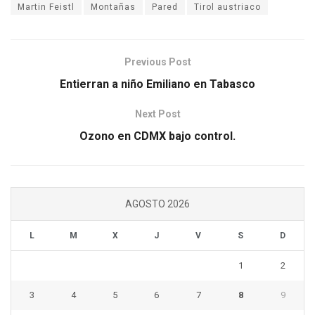
Martin Feistl
Montañas
Pared
Tirol austriaco
Previous Post
Entierran a niño Emiliano en Tabasco
Next Post
Ozono en CDMX bajo control.
AGOSTO 2026
L
M
X
J
V
S
D
1
2
3
4
5
6
7
8
9