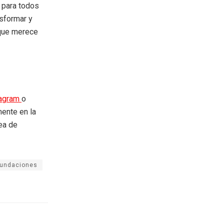
 para todos
sformar y
 que merece
tagram
o
mente en la
rea de
nundaciones