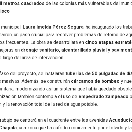
il metros cuadrados
de las colonias más vulnerables del munic
lisco
.
 municipal,
Laura Imelda Pérez Segura
, ha inaugurado los trab
harrón, un paso crucial para resolver problemas de retorno de a
s frecuentes. La obra se desarrollará en
cinco etapas estrat
ejoras en
drenaje sanitario, alcantarillado pluvial y pavimen
o largo del área de intervención.
 fase del proyecto, se instalarán
tuberías de 50 pulgadas de d
s masivas. Además, se construirán
cárcamos de bombeo
y nue
nitaria, modernizando así un sistema que había quedado obsole
anización también contempla el uso de
empedrado zampeado
p
 y la renovación total de la red de agua potable.
trabajo se centrará en el cuadrante entre las avenidas
Acueducto
 Chapala
, una zona que ha sufrido crónicamente por el olvido y la