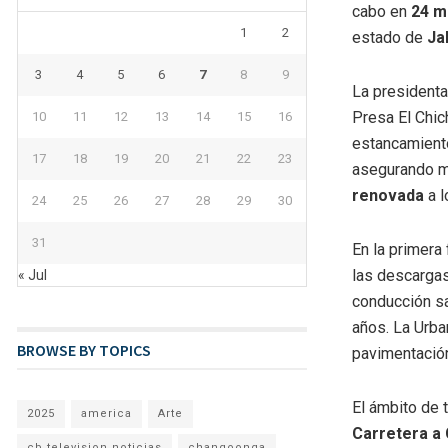
cabo en
24 m
1
2
estado de
Ja
3
4
5
6
7
8
9
La presidenta
Presa El Chic
10
11
12
13
14
15
16
estancamiento
17
18
19
20
21
22
23
asegurando m
renovada
a l
24
25
26
27
28
29
30
31
En la primera
las descarga
« Jul
conducción sa
años. La Urb
BROWSE BY TOPICS
pavimentación
El ámbito de 
2025
america
Arte
Carretera a
cb television noticias
changoonga