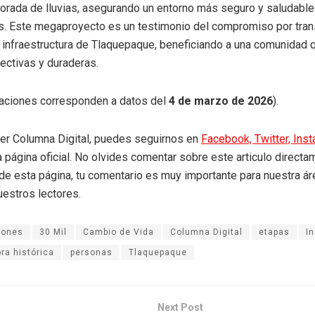
rada de lluvias, asegurando un entorno más seguro y saludable
s. Este megaproyecto es un testimonio del compromiso por tran
 infraestructura de Tlaquepaque, beneficiando a una comunidad
ectivas y duraderas.
maciones corresponden a datos del
4 de marzo de 2026
).
eer Columna Digital, puedes seguirnos en
Facebook,
Twitter,
Ins
a página oficial. No olvides comentar sobre este articulo directa
r de esta página, tu comentario es muy importante para nuestra á
uestros lectores.
lones
30 Mil
Cambio de Vida
Columna Digital
etapas
I
ra histórica
personas
Tlaquepaque
Next Post