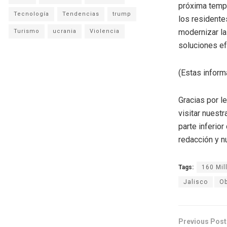
próxima tempo
Tecnología
Tendencias
trump
los residente
modernizar la
Turismo
ucrania
Violencia
soluciones ef
(Estas infor
Gracias por l
visitar nuestr
parte inferio
redacción y n
Tags:
160 Mil
Jalisco
Ob
Previous Post