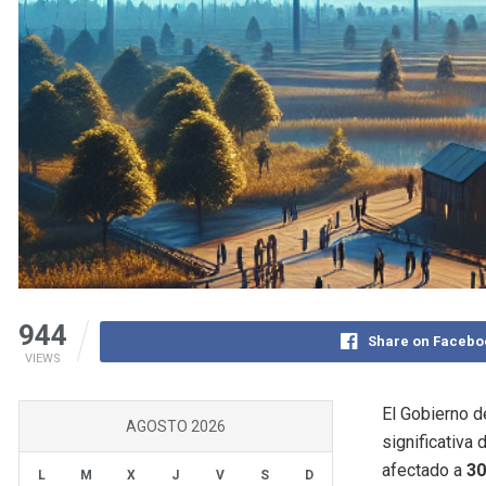
944
Share on Facebo
VIEWS
El Gobierno d
AGOSTO 2026
significativa
afectado a
30
L
M
X
J
V
S
D