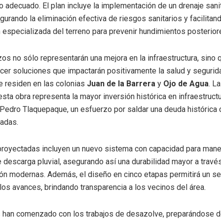
 adecuado. El plan incluye la implementación de un drenaje sani
gurando la eliminación efectiva de riesgos sanitarios y facilitan
especializada del terreno para prevenir hundimientos posterior
os no sólo representarán una mejora en la infraestructura, sino
cer soluciones que impactarán positivamente la salud y seguri
 residen en las colonias
Juan de la Barrera
y
Ojo de Agua
. L
esta obra representa la mayor inversión histórica en infraestruct
 Pedro Tlaquepaque, un esfuerzo por saldar una deuda histórica 
tadas.
royectadas incluyen un nuevo sistema con capacidad para manej
descarga pluvial, asegurando así una durabilidad mayor a travé
ón modernas. Además, el diseño en cinco etapas permitirá un s
los avances, brindando transparencia a los vecinos del área.
s han comenzado con los trabajos de desazolve, preparándose de