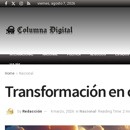
viernes, agosto 7, 2026
INTERNACIONAL
NACIONAL
POLÍTICA
NEGOCIOS
ESTADOS
VIAJES
Home
Nacional
Transformación en c
by
Redacción
4 marzo, 2026
in
Nacional
Reading Time: 2 mi