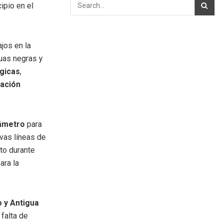
ipio en el
ajos en la
guas negras y
égicas
,
tación
iámetro
para
vas líneas de
to durante
ara la
 y Antigua
 falta de