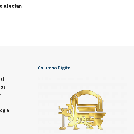
go afectan
Columna Digital
al
ios
a
ogía