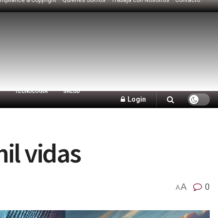
TECNOLOGÍA
SALUD
Login
il vidas
A
0
A