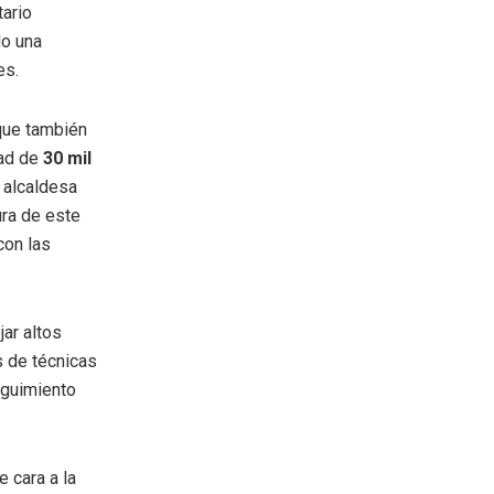
tario
do una
es.
 que también
dad de
30 mil
a alcaldesa
ura de este
con las
ar altos
s de técnicas
eguimiento
 cara a la