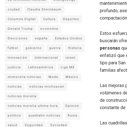
mantenimiento
ciudad
Claudia Sheinbaum
profundo, ase
compactación 
Columna Digital
Cultura
Deportes
Donald Trump
economia
Estos esfuerz
Elecciones
españa
Estados Unidos
buscarán ofre
personas
que
fútbol
gobierno
guerra
Historia
enfatizó que 
Innovación
Internacional
israel
tipo para San
justicia
Latinoamérica
Liga MX
familias afec
mimorelia noticias
Moda
México
Las mejoras p
noticias
noticias michoacan
volúmenes de 
noticias morelia
de construcci
noticias morelia ultima hora
Opinion
constante de 
politica
quadratin noticias
Rusia
Las cuadrilla
salud
Seguridad
Sociedad