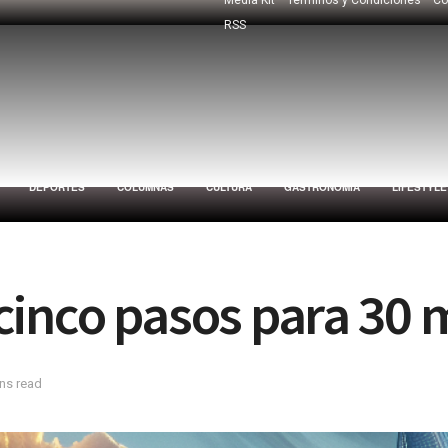
RSS
DEPORTES
COLUMNAS
CULTURA
GASTRONOMÍA
LIFESTYLE
inco pasos para 30 m
ns read