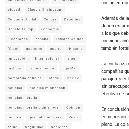
con un enfoqu
ciudad
Claudia Sheinbaum
Además de las
Columna Digital
Cultura
Deportes
deben estar 
Donald Trump
economia
a los que deb
Elecciones
españa
Estados Unidos
concienciació
también forta
fútbol
gobierno
guerra
Historia
Innovación
Internacional
israel
La confianza 
justicia
Latinoamérica
Liga MX
compañías qu
pasajeros est
mimorelia noticias
Moda
México
sin preocupac
noticias
noticias michoacan
efectiva de si
noticias morelia
noticias morelia ultima hora
Opinion
En conclusión
es imprescind
politica
quadratin noticias
Rusia
plano. La col
salud
Seguridad
Sociedad