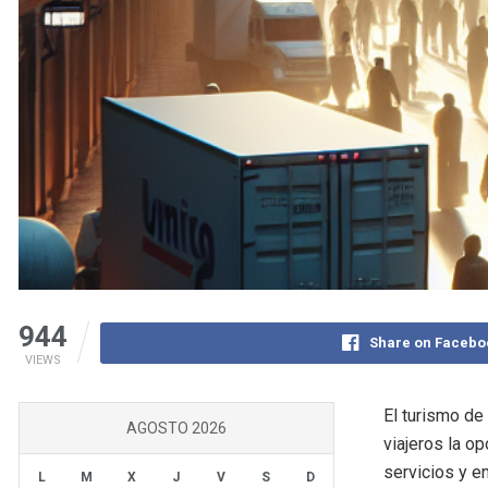
944
Share on Facebo
VIEWS
El turismo de
AGOSTO 2026
viajeros la o
servicios y e
L
M
X
J
V
S
D