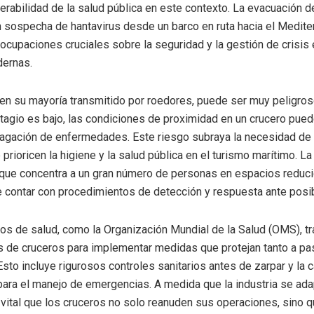
nerabilidad de la salud pública en este contexto. La evacuación d
 sospecha de hantavirus desde un barco en ruta hacia el Medite
ocupaciones cruciales sobre la seguridad y la gestión de crisis
dernas.
, en su mayoría transmitido por roedores, puede ser muy peligros
tagio es bajo, las condiciones de proximidad en un crucero pue
pagación de enfermedades. Este riesgo subraya la necesidad de
prioricen la higiene y la salud pública en el turismo marítimo. La
 que concentra a un gran número de personas en espacios reduc
 contar con procedimientos de detección y respuesta ante posi
s de salud, como la Organización Mundial de la Salud (OMS), tra
 de cruceros para implementar medidas que protejan tanto a p
 Esto incluye rigurosos controles sanitarios antes de zarpar y la 
para el manejo de emergencias. A medida que la industria se adap
vital que los cruceros no solo reanuden sus operaciones, sino q