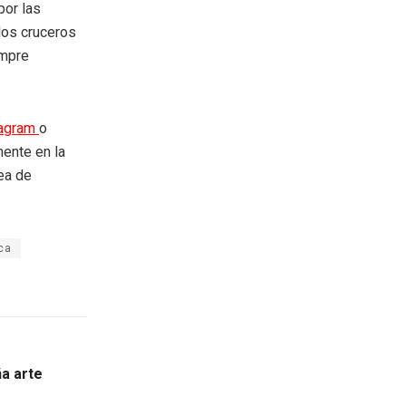
por las
los cruceros
empre
tagram
o
mente en la
rea de
ca
a arte