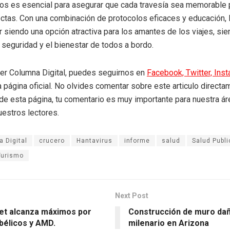
ros es esencial para asegurar que cada travesía sea memorable 
ctas. Con una combinación de protocolos eficaces y educación, 
 siendo una opción atractiva para los amantes de los viajes, si
a seguridad y el bienestar de todos a bordo.
eer Columna Digital, puedes seguirnos en
Facebook,
Twitter,
Ins
a página oficial. No olvides comentar sobre este articulo directa
r de esta página, tu comentario es muy importante para nuestra á
uestros lectores.
 Digital
crucero
Hantavirus
informe
salud
Salud Publi
Turismo
Next Post
eet alcanza máximos por
Construcción de muro dañ
bélicos y AMD.
milenario en Arizona