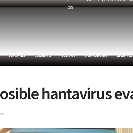
RSS
DEPORTES
COLUMNAS
CULTURA
GASTRONOMÍA
LIFESTYLE
osible hantavirus ev
read