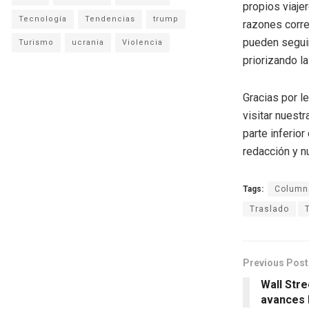
propios viaje
Tecnología
Tendencias
trump
razones corre
pueden seguir
Turismo
ucrania
Violencia
priorizando l
Gracias por l
visitar nuestr
parte inferio
redacción y n
Tags:
Columna
Traslado
Previous Post
Wall Str
avances 