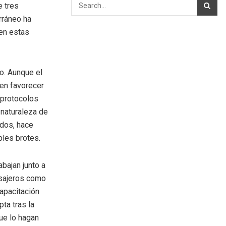
e tres
rráneo ha
 en estas
o. Aunque el
den favorecer
 protocolos
 naturaleza de
idos, hace
bles brotes.
bajan junto a
asajeros como
capacitación
ta tras la
ue lo hagan