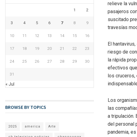
relieve la vul
1
2
pasajeros con
suscitado pre
3
4
5
6
7
8
9
travesías mo
10
11
12
13
14
15
16
El hantavirus
17
18
19
20
21
22
23
riesgo de con
la rápida pro
24
25
26
27
28
29
30
efectivos que 
31
los cruceros,
indispensable
« Jul
Los organismo
BROWSE BY TOPICS
las compañías
a tripulación.
del personal 
2025
america
Arte
pandemia, es 
cb television noticias
changoonga