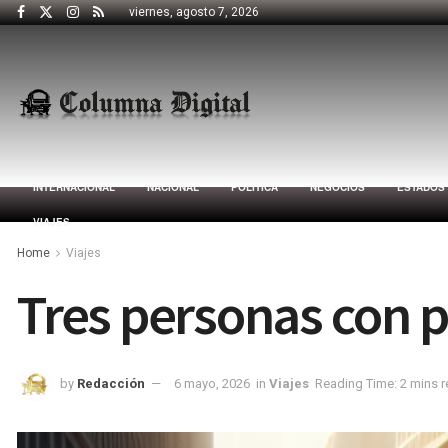
viernes, agosto 7, 2026
INTERNACIONAL
NACIONAL
POLÍTICA
NEGOCIOS
ESTADOS
VIAJES
Home
Viajes
Tres personas con p
by
Redacción
6 mayo, 2026
in
Viajes
Reading Time: 2 mins 