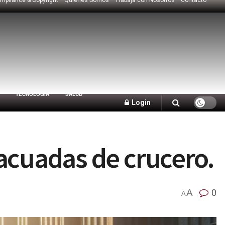
TECNOLOGÍA
SALUD
Login
acuadas de crucero.
A
0
A