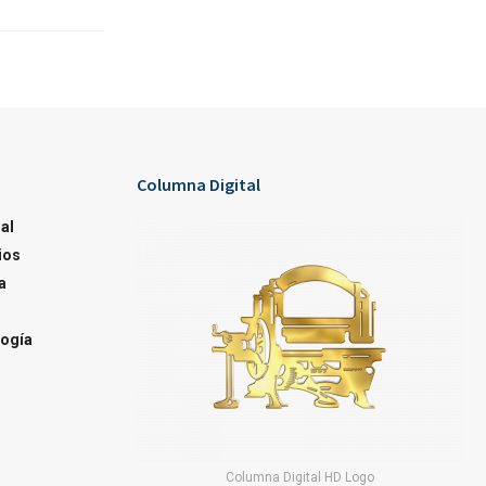
Columna Digital
al
ios
a
ogía
Columna Digital HD Logo